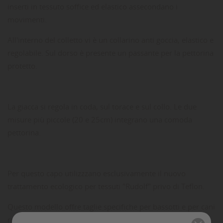
inserti in tessuto soffice ed elastico assecondano i
movimenti.
All'interno del colletto vi è un collarino anti goccia, elastico e
regolabile. Sul dorso è presente un passante per la pettorina
protetto.
La giacca si regola in coda, sul torace e sul collo. Le due
misure più piccole (20 e 25cm) integrano una comoda
pettorina.
Per questo capo utilizzzano esclusivamente il nuovo
trattamento ecologico per tessuti "Rudolf" privo di Teflon.
Questo modello offre taglie specifiche per bassotti e per cani
robusti (carlini, bulldog francesi) e si adatta bene anche ai