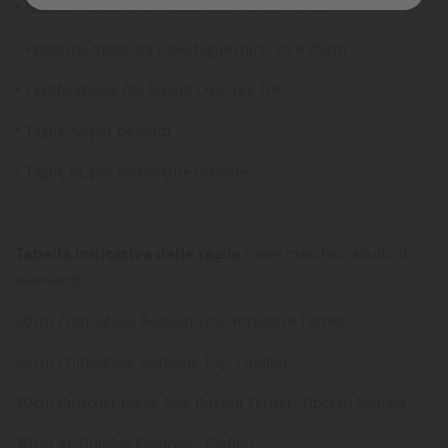
• Nuovo trattamento Rudolf ECO senza Teflon
• Pettorina integrata nelle taglie mini, 20 e 25cm
• Certificazione dei tessuti Öko-Tex 100
• Taglie XS per bassotti
• Taglie XL per corporture robuste
Tabella indicativa delle taglie
(cane maschio, adulto in
standard)
20cm Chihuahua, Russian Toy, Yorkshire Terrier
25cm Chihuahua, Barbone Toy, Papillon
30cm Pinscher nano, Jack Russell Terrier, Tibetan Spaniel
30cm XL Bulldog Francese, Carlino