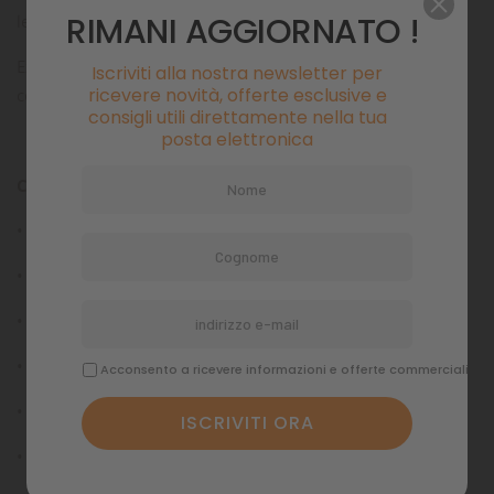
RIMANI AGGIORNATO !
levrieri.
Expedition Parka è testata per lo strappo (a norma ISO) e
Iscriviti alla nostra newsletter per
ricevere novità, offerte esclusive e
certificata per la sicurezza (Oko-Tex 100)
consigli utili direttamente nella tua
posta elettronica
Caratteristiche tecniche
• Tessuto superficiale da 300D
• Laminazione impermeabile 10.000 mm
• Resistenza allo strappo: 26/24N
• Cuciture termo-saldate singolarmente
Acconsento a ricevere informazioni e offerte commerciali
• Nuova fodera in tessuto tecnico
• Nuova imbottitura da 120g