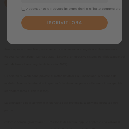
Descrizione
Acconsento a ricevere informazioni e offerte commerciali
Dettagli del prodotto
Commenti
Aeratori per acquari - Alte prestazioni e minimo consumo energetico - Silenziosissimi -
Ridotta manutenzione - Lunga durata - Dotato di un esclusivo sistema per il bloccaggio del
tubo dell’aria - Flusso regolabile (eccetto l’NW1)
Gli aeratori NEWAIR sono provvisti di motori dotati di 1 o 2 membrane, a seconda del
modello. Sono molto silenziosi in quanto l'aria viene compressa all'interno di uno speciale
silenziatore (area di colore rosso).
La prestazione degli aeratori e' influenzata dalla profondita' a cui viene posta la pietra
porosa.
collocare sempre gli aeratori SOPRA il livello dell'acqua, oppure applicare una valvola di