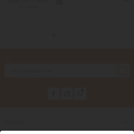
Spedizione in 48 ore
lavorative
Accetto le condizioni generali e la politica di riservatezza

Prodotti