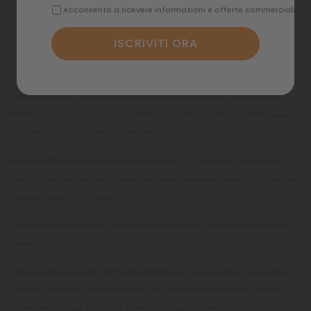
Acconsento a ricevere informazioni e offerte commerciali
Dettagli del prodotto
Commenti
Aeratori per acquari - Alte prestazioni e minimo consumo energetico - Silenziosissimi -
Ridotta manutenzione - Lunga durata - Dotato di un esclusivo sistema per il bloccaggio del
tubo dell’aria - Flusso regolabile (eccetto l’NW1)
Gli aeratori NEWAIR sono provvisti di motori dotati di 1 o 2 membrane, a seconda del
modello. Sono molto silenziosi in quanto l'aria viene compressa all'interno di uno speciale
silenziatore (area di colore rosso).
La prestazione degli aeratori e' influenzata dalla profondita' a cui viene posta la pietra
porosa.
collocare sempre gli aeratori SOPRA il livello dell'acqua, oppure applicare una valvola di
non-ritorno sul tubetto di mandata dell'aria. Tutti gli aeratori NEWAIR sono provvisti di
occhielli per il fissaggio e di speciali incastri per bloccare i tubi dell'aria.