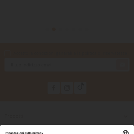
Accetto le condizioni generali e la politica di riservatezza

Prodotti

La Nostra Azienda