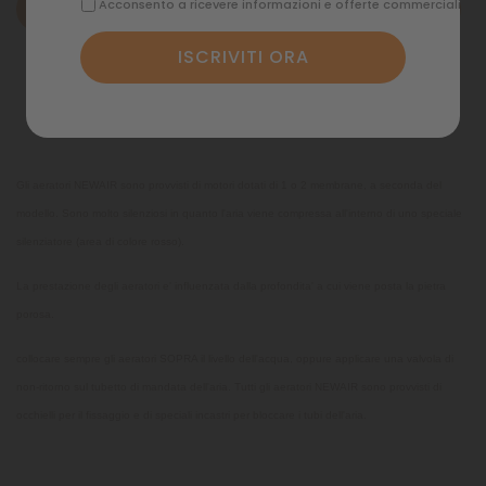
Acconsento a ricevere informazioni e offerte commerciali
Descrizione
Dettagli del prodotto
Commenti
Gli aeratori NEWAIR sono provvisti di motori dotati di 1 o 2 membrane, a seconda del
modello. Sono molto silenziosi in quanto l'aria viene compressa all'interno di uno speciale
silenziatore (area di colore rosso).
La prestazione degli aeratori e' influenzata dalla profondita' a cui viene posta la pietra
porosa.
collocare sempre gli aeratori SOPRA il livello dell'acqua, oppure applicare una valvola di
non-ritorno sul tubetto di mandata dell'aria. Tutti gli aeratori NEWAIR sono provvisti di
occhielli per il fissaggio e di speciali incastri per bloccare i tubi dell'aria.