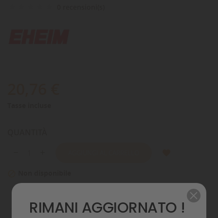
0 recensioni(s)
20,76 €
Tasse incluse
QUANTITÀ
AGGIUNGI AL CARRELLO
Non disponibile

RIMANI AGGIORNATO !