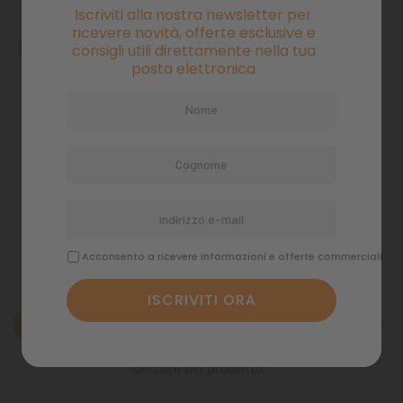
Iscriviti alla nostra newsletter per
ricevere novità, offerte esclusive e
AVVISAMI QUANDO DISPONIBILE
consigli utili direttamente nella tua
posta elettronica
Pagamenti sicuri
Politiche di spedizione
Acconsento a ricevere informazioni e offerte commerciali
Descrizione
Dettagli del prodotto