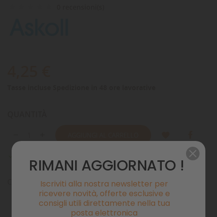
0 recensioni(s)
4,25 €
Tasse incluse
Spedizione in 48 ore lavorative
QUANTITÀ
AGGIUNGI AL CARRELLO
Disponibile

RIMANI AGGIORNATO !
Coprigirante per filtro esterno Pratiko 100
Iscriviti alla nostra newsletter per
ricevere novità, offerte esclusive e
consigli utili direttamente nella tua
posta elettronica
Pagamenti sicuri