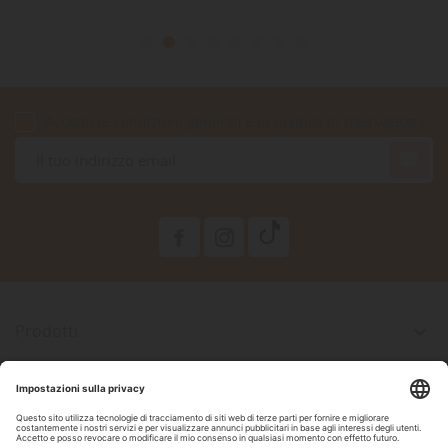
Accetto le condizioni generali e la politica di riservatezza

Prodotti

La Nostra Azienda

Il Tuo Account