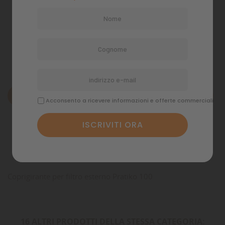
Politiche di spedizione
Descrizione
Acconsento a ricevere informazioni e offerte commerciali
Dettagli del prodotto
Commenti
Coprigirante per filtro esterno Pratiko 100
16 ALTRI PRODOTTI DELLA STESSA CATEGORIA: