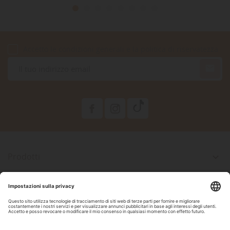
Accetto le condizioni generali e la politica di riservatezza

Prodotti

La Nostra Azienda

Il Tuo Account

Informazioni Negozio