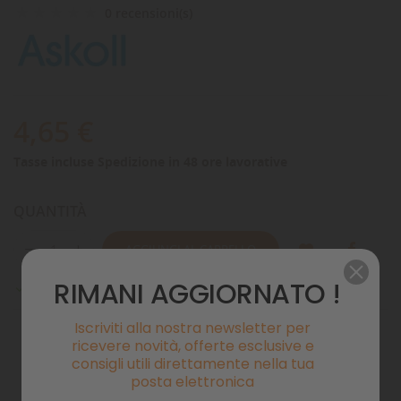
0 recensioni(s)
4,65 €
Tasse incluse
Spedizione in 48 ore lavorative
QUANTITÀ
AGGIUNGI AL CARRELLO
RIMANI AGGIORNATO !
Disponibile

Iscriviti alla nostra newsletter per
ricevere novità, offerte esclusive e
consigli utili direttamente nella tua
Pagamenti sicuri
posta elettronica