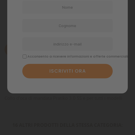
Politiche di spedizione
Descrizione
Acconsento a ricevere informazioni e offerte commerciali
Dettagli del prodotto
Commenti
Collo d'oca di mandata Pratiko 3.0 SS e per tutti i modelli
16 ALTRI PRODOTTI DELLA STESSA CATEGORIA: