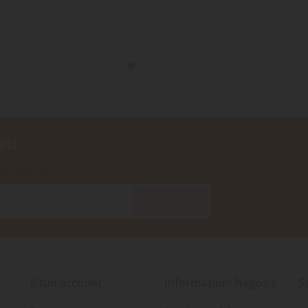
VE!
iservatezza
SOTTOSCRIVI
Il tuo account
Informazioni Negozio
S