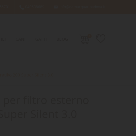
66701
049638689
info@damacquaripadova.it

0
ILI
CANI
GATTI
BLOG
Pratiko 200 Super Silent 3.0
 per filtro esterno
Super Silent 3.0