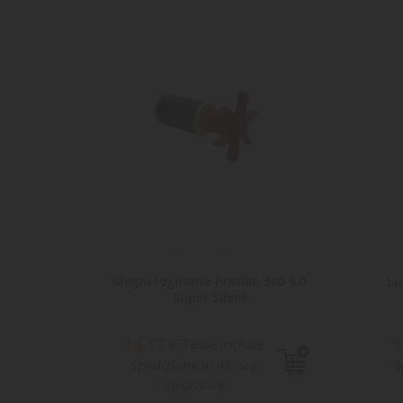
Dev
NO
des
pleto
Magnetogirante Pratiko 300 3.0
Lu
Super Silent
14,17 €
3
e
Tasse incluse
Spedizione in 48 ore
S
lavorative