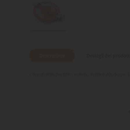
Descrizione
Dettagli del prodot
Coprigirante per filtro esterno Pratiko 200 Super S
LE
CR
AC