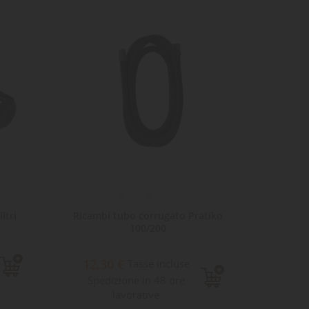
ta
dei
ltri
Ricambi tubo corrugato Pratiko
Ricam
100/200
12,30 €
8,6
Tasse incluse
Spedizione in 48 ore
Sped
lavorative