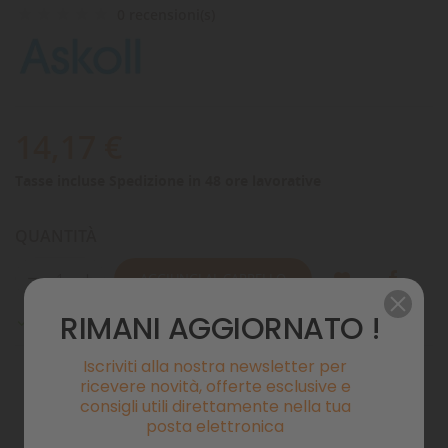
0 recensioni(s)
14,17 €
Tasse incluse
Spedizione in 48 ore lavorative
QUANTITÀ
AGGIUNGI AL CARRELLO
RIMANI AGGIORNATO !
Disponibile

Iscriviti alla nostra newsletter per
ricevere novità, offerte esclusive e
consigli utili direttamente nella tua
Pagamenti sicuri
posta elettronica