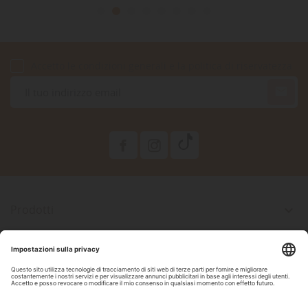
Accetto le condizioni generali e la politica di riservatezza

Prodotti

La Nostra Azienda

Il Tuo Account

Informazioni Negozio