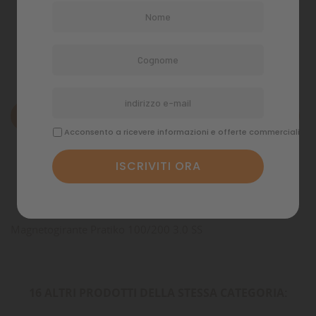
Politiche di spedizione
Descrizione
Acconsento a ricevere informazioni e offerte commerciali
Dettagli del prodotto
Commenti
Magnetogirante Pratiko 100/200 3.0 SS
16 ALTRI PRODOTTI DELLA STESSA CATEGORIA: