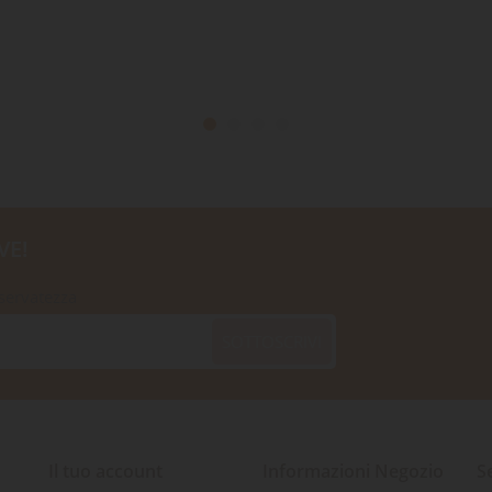
VE!
iservatezza
SOTTOSCRIVI
Il tuo account
Informazioni Negozio
S