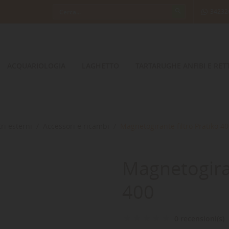
34232
ACQUARIOLOGIA
LAGHETTO
TARTARUGHE ANFIBI E RETT
ltri esterni
Accessori e ricambi
Magnetogirante filtro Pratiko 4
Magnetogiran
400
0 recensioni(s)