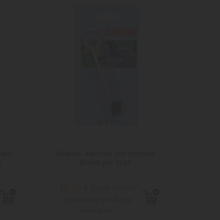
ta
dei
tiko
Ricambi alberino con boccole
Coprig
n
Eheim per 2231
12,19 €
5,1
Tasse incluse
Spedizione in 48 ore
Sped
lavorative