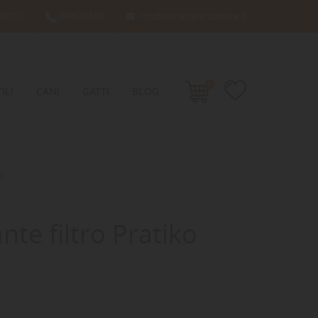
66701
049638689
info@damacquaripadova.it

0
ILI
CANI
GATTI
BLOG
00
te filtro Pratiko