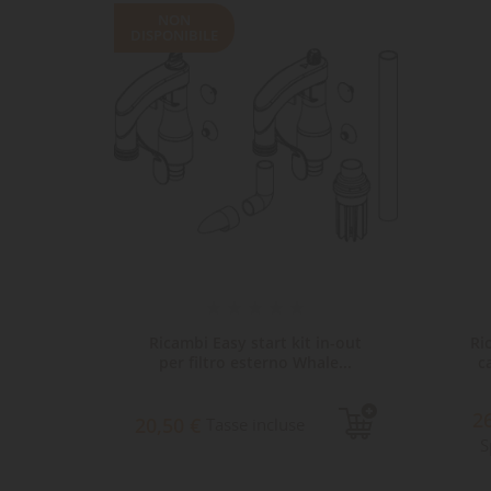
LE
CR
AC
NON
DISPONIBILE
Dev
NO
des
a per
Ricambi Easy start kit in-out
Ri
bo G3
per filtro esterno Whale...
c
2
e
20,50 €
Tasse incluse
S