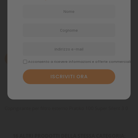
Politiche di spedizione
Descrizione
Acconsento a ricevere informazioni e offerte commerciali
Dettagli del prodotto
Commenti
Coprigirante per filtro esterno Pratiko 100 Super Silent 3.0
16 ALTRI PRODOTTI DELLA STESSA CATEGORIA: