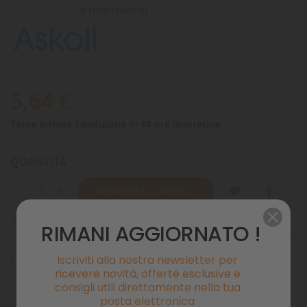
0 recensioni(s)
5,64 €
Tasse incluse
Spedizione in 48 ore lavorative
QUANTITÀ
AGGIUNGI AL CARRELLO
Ultimi articoli in magazzino

RIMANI AGGIORNATO !
Coprigirante per filtro esterno Pratiko 100 Super Silent 3.0
Iscriviti alla nostra newsletter per
ricevere novità, offerte esclusive e
consigli utili direttamente nella tua
posta elettronica
Pagamenti sicuri