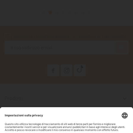
Accetto le condizioni generali e la politica di riservatezza

Prodotti

La Nostra Azienda

Il Tuo Account