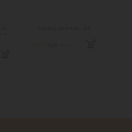
0 e
Magnetogirante Pure L led
Magn
ina
8,4
9,60 €
Tasse incluse
Sped