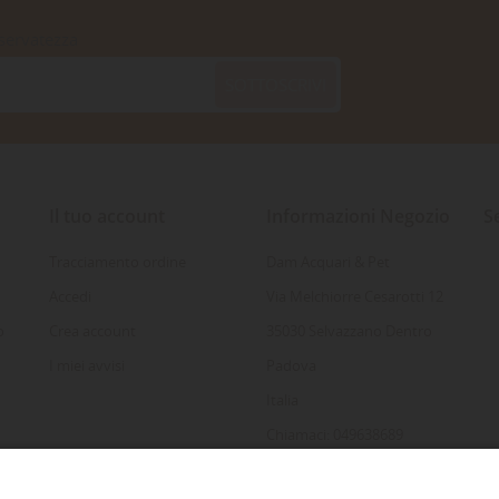
iservatezza
SOTTOSCRIVI
Il tuo account
Informazioni Negozio
S
Tracciamento ordine
Dam Acquari & Pet
Accedi
Via Melchiorre Cesarotti 12
o
Crea account
35030 Selvazzano Dentro
I miei avvisi
Padova
Italia
Chiamaci: 049638689
Inviaci un'e-mail: