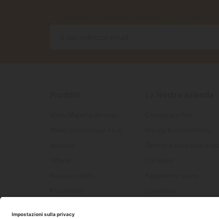
Accetto le condizioni generali e la politica di r
Prodotti
La Nostra Azienda
Menu Malattia dei pesci
Consegna e Resi
Menù Soluzioni per il tuo
Privacy & Cookie Policy
acquario
Termini e condizioni d'us
Offerte
Chi siamo
Nuovi prodotti
Pagamento sicuro
Più venduti
Contattaci
Mappa del sito