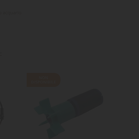
o acquario.
:
NON
DISPONIBILE