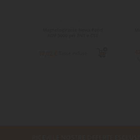
100 con
Magnetogirante Newa Pond
Ma
ADV 3000 per FNT e CST
4
e
17,02 €
Tasse incluse
S
RICEVI LE NOSTRE OFFERTE ESCLUSI