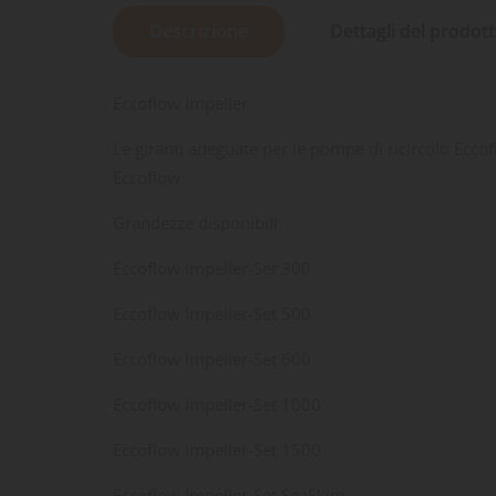
Descrizione
Dettagli del prodot
Eccoflow Impeller
Le giranti adeguate per le pompe di ricircolo Ecc
Eccoflow.
Grandezze disponibili:
Eccoflow Impeller-Set 300
Eccoflow Impeller-Set 500
Eccoflow Impeller-Set 600
LE
CR
AC
Eccoflow Impeller-Set 1000
Dev
NO
des
Eccoflow Impeller-Set 1500
Eccoflow Impeller-Set SeaSkim