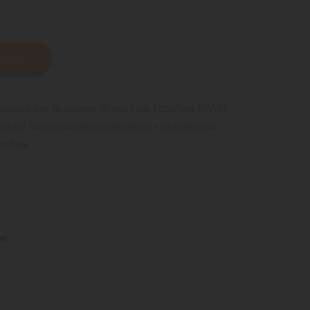
IBILE
deguate per le pompe di ricircolo Eccoflow JUWEL.
cura il funzionamento silenzioso e la massima
coflow.
ne