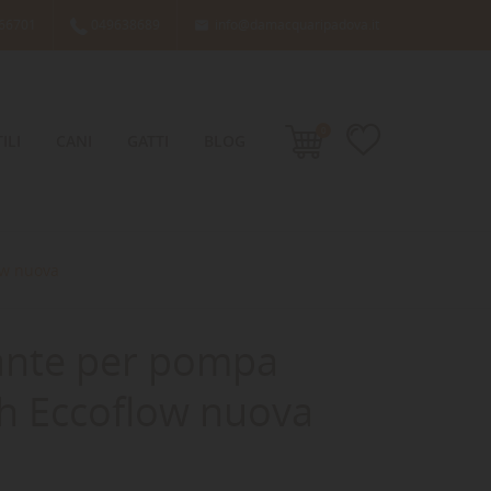
66701
049638689
info@damacquaripadova.it

0
ILI
CANI
GATTI
BLOG
ow nuova
ante per pompa
/h Eccoflow nuova