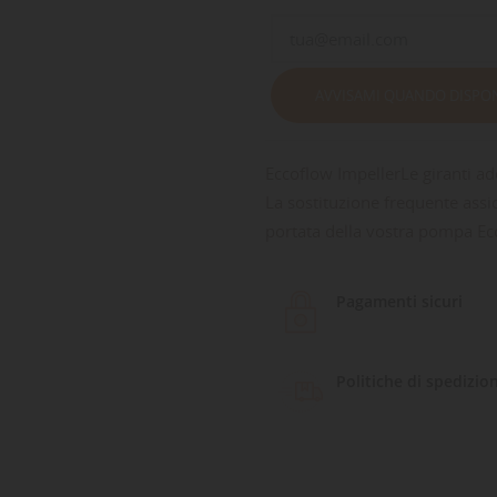
AVVISAMI QUANDO DISPON
Eccoflow ImpellerLe giranti a
La sostituzione frequente assi
portata della vostra pompa Ec
Pagamenti sicuri
Politiche di spedizio