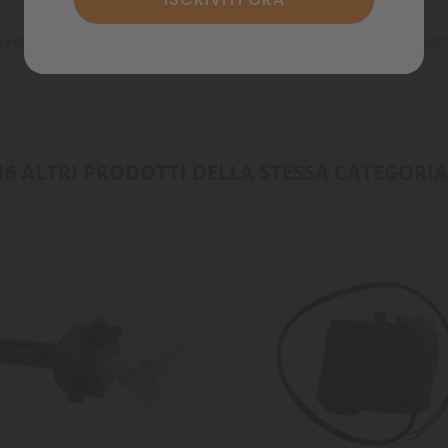
Annulla
Accedi
vvedono una costante circolazione dell'acqua all'interno del vostr
Annulla
Crea lista dei desideri
16 ALTRI PRODOTTI DELLA STESSA CATEGORIA