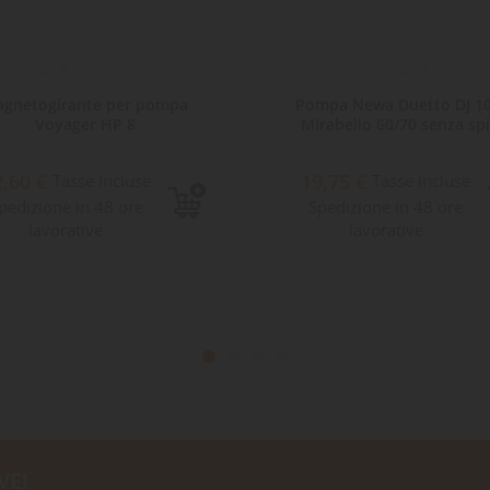
gnetogirante per pompa
Pompa Newa Duetto DJ 10
Voyager HP 8
Mirabello 60/70 senza sp
2,60 €
19,75 €
Tasse incluse
Tasse incluse
pedizione in 48 ore
Spedizione in 48 ore
lavorative
lavorative
VE!