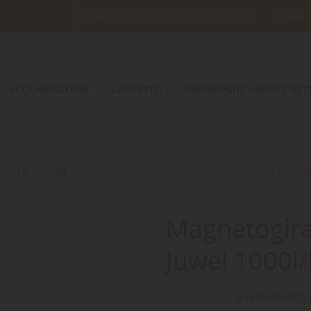
34232
ACQUARIOLOGIA
LAGHETTO
TARTARUGHE ANFIBI E RETT
ssori e ricambi
Magnetogirante per pompa Juwel 1000l/h Eccofl
Magnetogir
Juwel 1000l
0 recensioni(s)