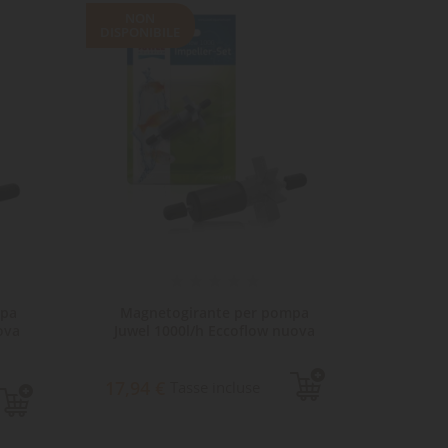
NON
DISPONIBILE
ta
dei
mpa
Magnetogirante per pompa
Ma
ova
Juwel 1000l/h Eccoflow nuova
9,8
17,94 €
Tasse incluse
Sped