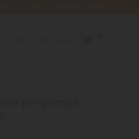
66701
049638689
info@damacquaripadova.it

0
ILI
CANI
GATTI
BLOG
ante per pompa
8