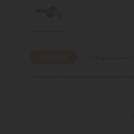
Descrizione
Dettagli del prodot
Per mantenere l'alta efficienza della pompa, racco
LE
CR
AC