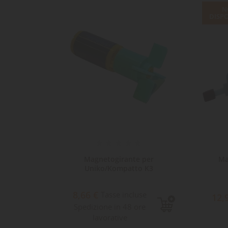
N
DISPO
Dev
NO
des
100 con
Magnetogirante per
Ma
Uniko/Kompatto K3
8,66 €
e
Tasse incluse
12,
Spedizione in 48 ore
lavorative