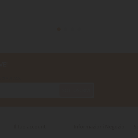
VE!
iservatezza
SOTTOSCRIVI
Il tuo account
Informazioni Negozio
S