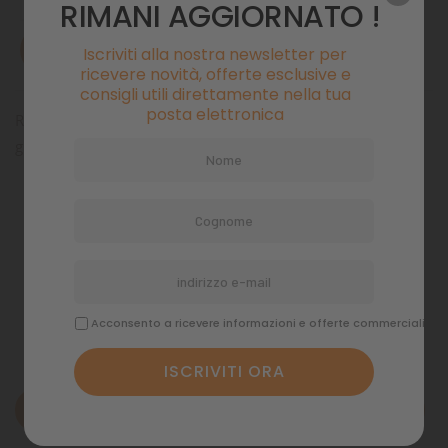
RIMANI AGGIORNATO !
AVVISAMI QUANDO DISPONIBILE
Iscriviti alla nostra newsletter per
ricevere novità, offerte esclusive e
consigli utili direttamente nella tua
posta elettronica
Ricambio rotore Whale 350-500 completo di alberino e
gommini
Pagamenti sicuri
Politiche di spedizione
Acconsento a ricevere informazioni e offerte commerciali
Descrizione