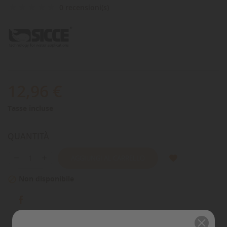
0 recensioni(s)
12,96 €
Tasse incluse
QUANTITÀ
AGGIUNGI AL CARRELLO
Non disponibile
