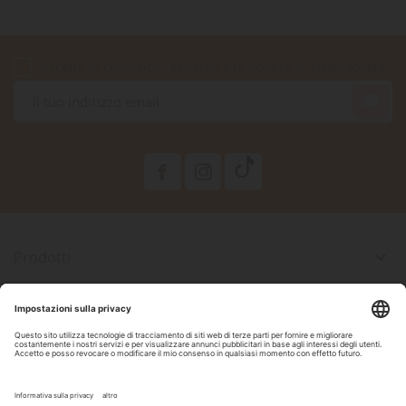
Accetto le condizioni generali e la politica di riservatezza

Prodotti

La Nostra Azienda

Il Tuo Account

Informazioni Negozio
Seguici Su Facebook