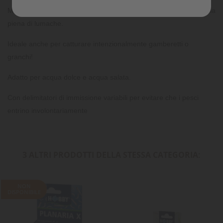
Metti la trappola nell'acquario durante la notte, aspetta e rimuovila
piena di lumache.
Ideale anche per catturare intenzionalmente gamberetti o
granchi!
Adatto per acqua dolce e acqua salata.
Con delimitatori di immissione variabili per evitare che i pesci
entrino involontariamente
3 ALTRI PRODOTTI DELLA STESSA CATEGORIA:
NON
DISPONIBILE