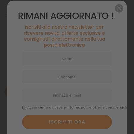
Combatte la piaga delle lumache senza l'uso di prodotti
RIMANI AGGIORNATO !
chimici.
Iscriviti alla nostra newsletter per
Pagamenti sicuri
ricevere novità, offerte esclusive e
consigli utili direttamente nella tua
posta elettronica
Politiche di spedizione
Descrizione
Dettagli del prodotto
Acconsento a ricevere informazioni e offerte commerciali
Commenti