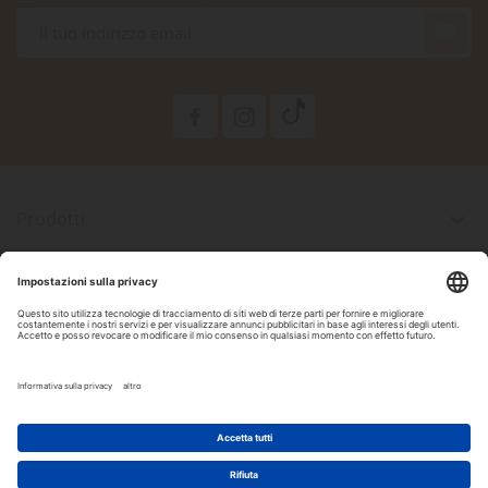

Prodotti

La Nostra Azienda

Il Tuo Account

Informazioni Negozio

Seguici Su Facebook