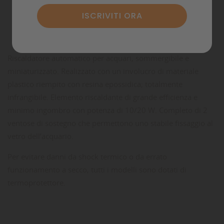
Dettagli del prodotto
Commenti
Riscaldatore automatico per acquari, sommergibile e
miniaturizzato. Realizzato con un involucro di materiale
plastico riempito con resina epossidica; totalmente
infrangibile. Elemento riscaldante di grande efficienza e
minimo ingombro con potenza di 10/20 W. Completo di 2
ventose di sostegno che permettono uno stabile fissaggio al
vetro dell’acquario.
Per evitare danni da shock termico o da errato
funzionamento a secco, tutti i modelli sono dotati di
termoprotettore.