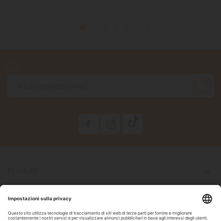
Accetto le condizioni generali e la politica di riservatezza

Prodotti

La Nostra Azienda

Il Tuo Account