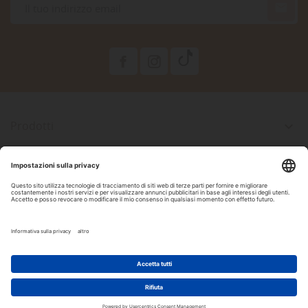

Prodotti

La Nostra Azienda

Il Tuo Account

Informazioni Negozio

Seguici Su Facebook
2022 Copyright by DAM Acquari & Pet