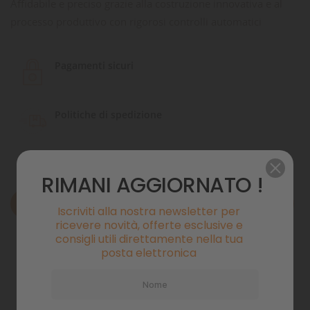
Affidabile e preciso grazie alla costruzione innovativa e al
processo produttivo con rigorosi controlli automatici
Pagamenti sicuri
Politiche di spedizione
RIMANI AGGIORNATO !
Descrizione
Iscriviti alla nostra newsletter per
ricevere novità, offerte esclusive e
Dettagli del prodotto
consigli utili direttamente nella tua
posta elettronica
Commenti