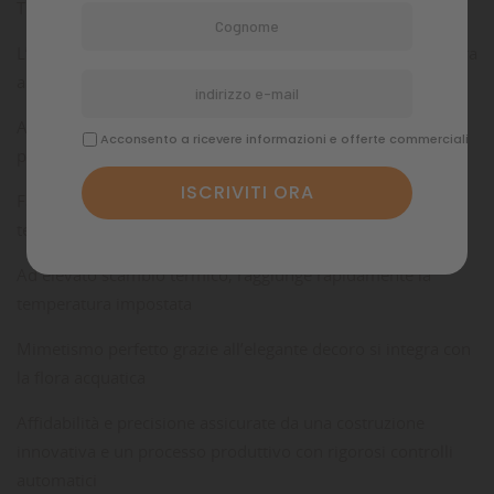
Termoriscaldatore con termostato di precisione pre-tarato
L’elegante decoro assicura un mimetismo perfetto nella flora
acquatica
Affidabile e preciso grazie alla costruzione innovativa e al
Acconsento a ricevere informazioni e offerte commerciali
processo produttivo con rigorosi controlli automatici
Facilissimo da impostare attraverso la comoda scala di
temperatura graduata
Ad elevato scambio termico, raggiunge rapidamente la
temperatura impostata
Mimetismo perfetto grazie all’elegante decoro si integra con
la flora acquatica
Affidabilità e precisione assicurate da una costruzione
innovativa e un processo produttivo con rigorosi controlli
automatici