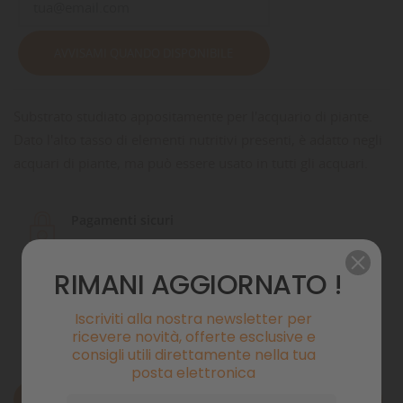
AVVISAMI QUANDO DISPONIBILE
Substrato studiato appositamente per l'acquario di piante.
Dato l'alto tasso di elementi nutritivi presenti, è adatto negli
acquari di piante, ma può essere usato in tutti gli acquari.
Pagamenti sicuri
RIMANI AGGIORNATO !
Politiche di spedizione
Iscriviti alla nostra newsletter per
ricevere novità, offerte esclusive e
consigli utili direttamente nella tua
posta elettronica
Descrizione