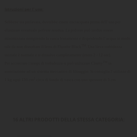
Istruzioni per l' uso:
Sebbene sia prelavata, dovrebbe essere risciacquata prima dell' uso per
eliminare eventuale polvere residua. La polvere può inoltre essere
minimizzata riempiendo la vasca lentamente e disperdendo l' acqua in modo
TM
tale da non disturbare il letto di Fluorite Black
. Una lieve torbidezza
iniziale è normale e si dissolve completamente (entro 2 - 12 ore).
TM
Per accorciare i tempi di torbidezza si può utilizzare Clarity
in
associazione ad un sistema meccanico di filtraggio. Si consiglia l' utilizzo di
2
1 kg ogni 150 cm
circa di fondo di vasca con uno spessore di 5 cm.
16 ALTRI PRODOTTI DELLA STESSA CATEGORIA: