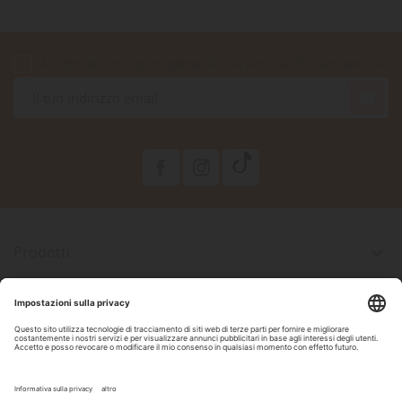
Accetto le condizioni generali e la politica di riservatezza

Prodotti

La Nostra Azienda

Il Tuo Account

Informazioni Negozio

Seguici Su Facebook