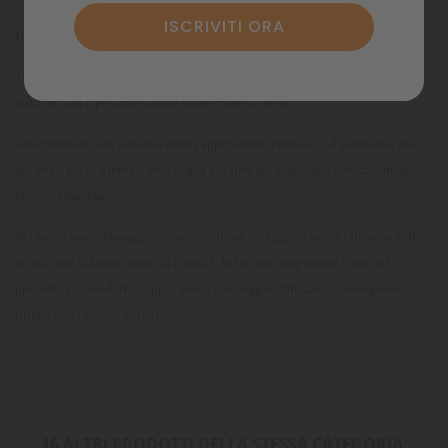
Indicazioni d' uso:
1ml ogni 100L di capacità netta dell' acquario, a giorni alterni. In caso di
nutrienti alti è possibile anche raddoppiare la dose.
Generalmente non si hanno effetti apprezzabili prima di 2-3 settimane, ma
già dopo pochi giorni si avrà acqua più limpida grazie alla produzione di
batterioplancton.
In caso di sovraddosaggio si può verificare un leggero intorbidimento dell'
acqua (non si hanno danni ai coralli?. In tal caso sospendere l' uso del
prodotto e riprenderlo dopo 3 giorni a dosaggio dimezzato (consigliato
filtrare con carbone attivo).
16 ALTRI PRODOTTI DELLA STESSA CATEGORIA: