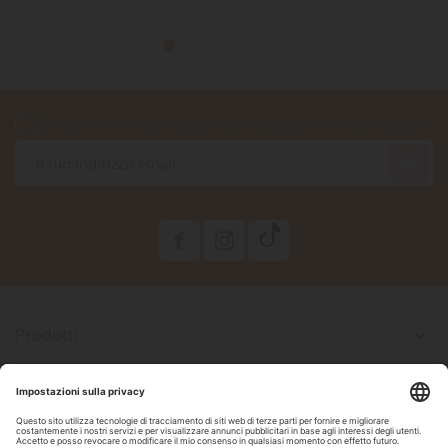
Accetto le condizioni generali e la politica di riservatezza

Prodotti

La Nostra Azienda

Il Tuo Account