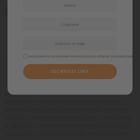
Descrizione
Dettagli del prodotto
Commenti
Acconsento a ricevere informazioni e offerte commerciali
Filtro chiarificatore a raggi ultravioletti per laghetti, acquari
marini e d’acqua dolce. Rimuove le alghe verdi e i batteri che
causano la torpidità dell’acqua e protegge i pesci da batteri
patogeni. Rende l’acqua pulita e cristallina senza l’uso di
prodotti chimici. Completo di lampada UV-C ad elevate
prestazioni e di lunga durata, interruttore di sicurezza
automatico per la sostituzione della lampada, chiusure di
sicurezza. Corpo del filtro resistente agli urti, all’esposizione
ai raggi solari e alle intemperie. Può essere utilizzato come
singola unità o in abbinamento ai filtri PREXO adv, PURO