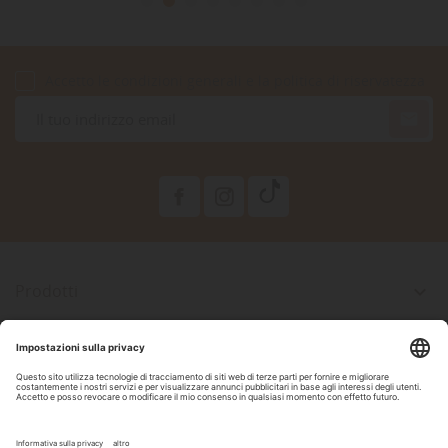
Accetto le condizioni generali e la politica di riservatezza

Prodotti

La Nostra Azienda

Il Tuo Account

Informazioni Negozio