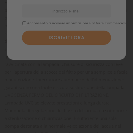
Filtro sterilizzatore a raggi ultravioletti per acquari marini e
d’acqua dolce. Rimuove le alghe e protegge i pesci da batteri
patogeni rendendo l’acqua pulita e cristallina senza l’uso di
Acconsento a ricevere informazioni e offerte commerciali
prodotti chimici. Garantisce la massima efficienza nella
sterilizzazione con un ridotto consumo energetico grazie al
doppio schermo riflettente in alluminio con lucidatura a
specchio, al circuito obbligato dell’acqua nella provetta in
quarzo ad alta permeabilità ai raggi UVC ed alla distanza
ravvicinata con la lampada. Chiusure di sicurezza con leve
per l’apertura della scocca del filtro per una semplice e facile
manutenzione. Interruttore automatico dell’alimentazione:
garantiscono una facile e sicura sostituzione della lampada
UVC SENZA FERMO DEL CIRCUITO DI FILTRAZIONE.
Lampada UVC ad elevate prestazioni e lunga durata.
Manopola di regolazione del flusso dell’acqua da sottoporre
a sterilizzazione o chiarificazione. È sufficiente una sola
pompa destinata alla normale veicolazione dell’acqua nel