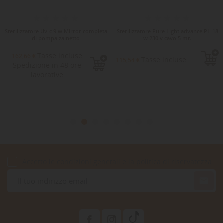
Sterilizzatore Uv-c 9 w Mirror completa
Sterilizzatore Pure Light advance PL-18
di pompa zainetto
w 230 v cavo 5 mt.
Tasse incluse
162,66 €
Tasse incluse
115,54 €
Spedizione in 48 ore
lavorative
Accetto le condizioni generali e la politica di riservatezza