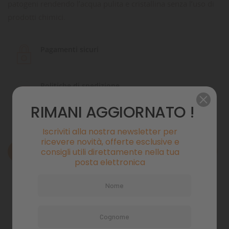
patogeni rendendo l’acqua pulita e cristallina senza l’uso di
prodotti chimici.
Pagamenti sicuri
Politiche di spedizione
RIMANI AGGIORNATO !
Iscriviti alla nostra newsletter per
ricevere novità, offerte esclusive e
consigli utili direttamente nella tua
Descrizione
posta elettronica
Dettagli del prodotto
Commenti