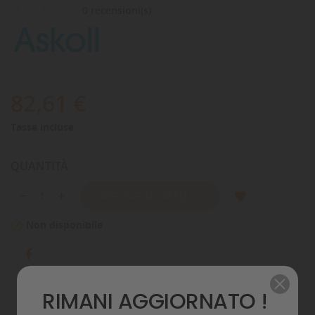
0 recensioni(s)
82,61 €
Tasse incluse
QUANTITÀ
AGGIUNGI AL CARRELLO
Non disponibile

RIMANI AGGIORNATO !