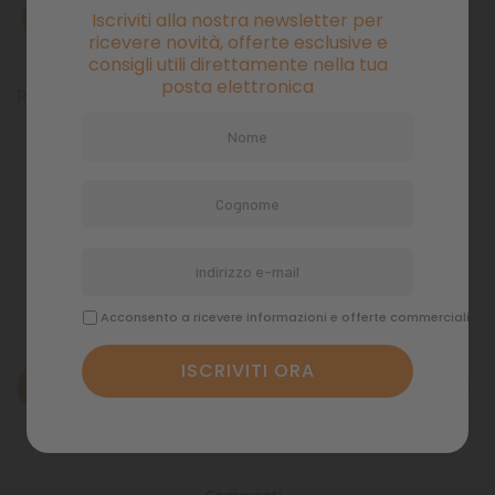
Iscriviti alla nostra newsletter per
AVVISAMI QUANDO DISPONIBILE
ricevere novità, offerte esclusive e
consigli utili direttamente nella tua
posta elettronica
Ricambio lampada Uv-c 25 w per Pressure PF 12.000
Pagamenti sicuri
Politiche di spedizione
Acconsento a ricevere informazioni e offerte commerciali
Descrizione
Dettagli del prodotto