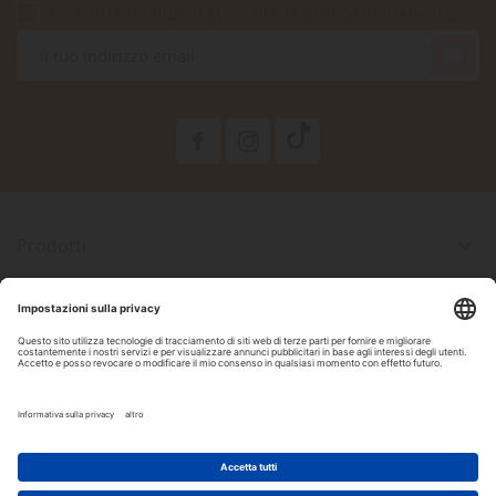
Accetto le condizioni generali e la politica di riservatezza

Prodotti

La Nostra Azienda

Il Tuo Account

Informazioni Negozio

Seguici Su Facebook