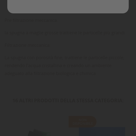
Commenti
Pre filtrazione meccanica:
la spugna a maglie grosse trattiene le particelle più grandi
Filtrazione meccanica:
La spugna con porosità fine, trattiene le particelle piccole,
rendendo l'acqua cristallina e creando un ambiente
adeguato alla filtrazione biologica e chimica.
16 ALTRI PRODOTTI DELLA STESSA CATEGORIA:
NON
DISPONIBILE