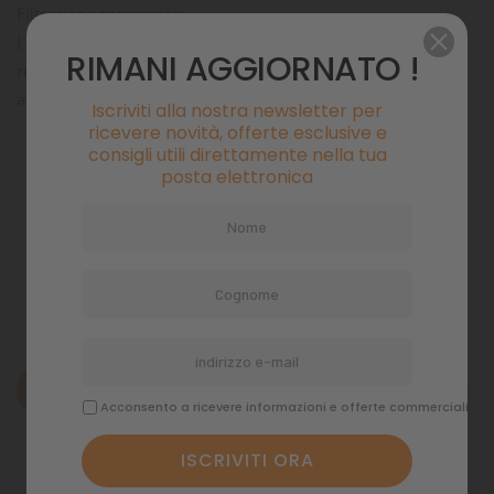
Filtrazione meccanica:
La spugna con porosità fine, trattiene le particelle piccole,
RIMANI AGGIORNATO !
rendendo l'acqua cristallina e creando un ambiente
adeguato alla filtrazione biologica e chimica.
Iscriviti alla nostra newsletter per
ricevere novità, offerte esclusive e
consigli utili direttamente nella tua
Pagamenti sicuri
posta elettronica
Politiche di spedizione
Descrizione
Acconsento a ricevere informazioni e offerte commerciali
Dettagli del prodotto