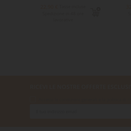
22,90 €
3
e
Tasse incluse
Spedizione in 48 ore
S
lavorative
RICEVI LE NOSTRE OFFERTE ESCLUSI
Accetto le condizioni generali e la politica di r