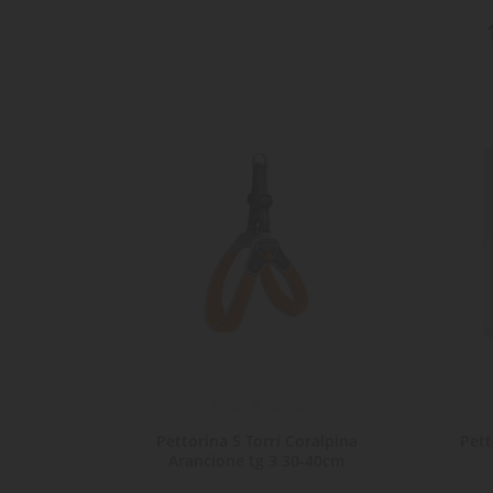
egese
Pettorina 5 Torri Coralpina
Pett
cm
Arancione tg 3 30-40cm