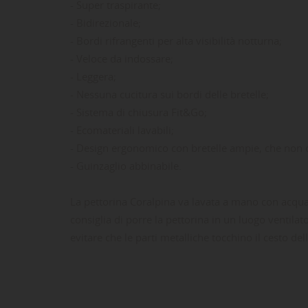
- Super traspirante;
- Bidirezionale;
- Bordi rifrangenti per alta visibilità notturna;
- Veloce da indossare;
- Leggera;
- Nessuna cucitura sui bordi delle bretelle;
- Sistema di chiusura Fit&Go;
- Ecomateriali lavabili;
- Design ergonomico con bretelle ampie, che non o
- Guinzaglio abbinabile.
LE
CR
AC
La pettorina Coralpina va lavata a mano con acqua e
Dev
consiglia di porre la pettorina in un luogo ventilat
NO
des
evitare che le parti metalliche tocchino il cesto del