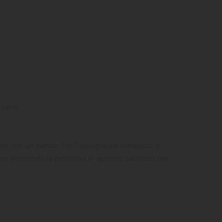
 cane;
lite con un panno. Per l’asciugatura completa, si
ta
dei
ato inserendo la pettorina in appositi sacchetti per