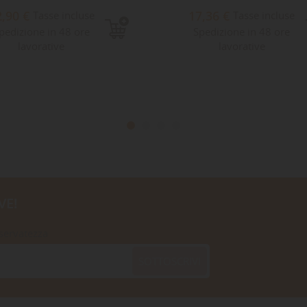
2,90 €
17,36 €
Tasse incluse
Tasse incluse
pedizione in 48 ore
Spedizione in 48 ore
lavorative
lavorative
VE!
iservatezza
SOTTOSCRIVI