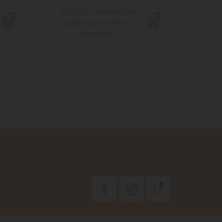
25,17 €
44,
Tasse incluse
Spedizione in 48 ore
Sped
lavorative