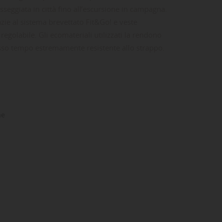
passeggiata in città fino all’escursione in campagna.
azie al sistema brevettato Fit&Go! e veste
egolabile. Gli ecomateriali utilizzati la rendono
sso tempo estremamente resistente allo strappo.
ne