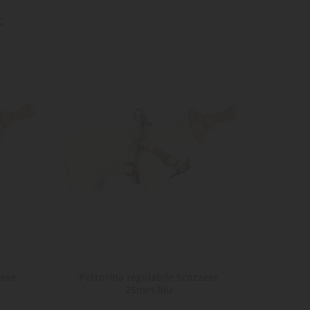
:
zese
Pettorina regolabile Scozzese
Pet
25mm Blu
Da