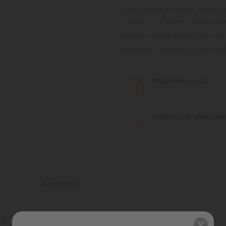
gran varietà di utilizzi, dalla 
Si indossa in pochi secondi gr
perfettamente il cane essendo r
leggera e morbida ma allo ste
Pagamenti sicuri
Politiche di spedizio
to
Commenti
Kg 24;