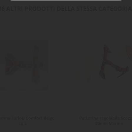
16 ALTRI PRODOTTI DELLA STESSA CATEGORIA
orina Furlou Comfort Beige
Pettorina regolabile Scoz
tg L
20mm Marine