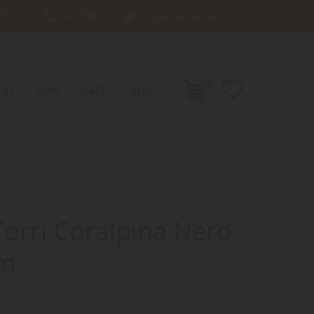
66701
049638689
info@damacquaripadova.it

0
ILI
CANI
GATTI
BLOG
Torri Coralpina Nero
cm