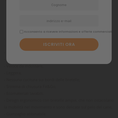
Dettagli del prodotto
Commenti
Acconsento a ricevere informazioni e offerte commerciali
- Disponibile in molti colori e in 8 taglie da Kg 1 a Kg 24;
- Super traspirante;
- Bidirezionale;
- Bordi rifrangenti per alta visibilità notturna;
- Veloce da indossare;
- Leggera;
- Nessuna cucitura sui bordi delle bretelle;
- Sistema di chiusura Fit&Go;
- Ecomateriali lavabili;
- Design ergonomico con bretelle ampie, che non ostacolano
la mobilità nel movimento e sono delicate sul pelo del cane;
- Guinzaglio abbinabile.