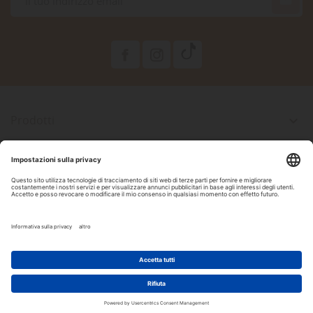

Prodotti

La Nostra Azienda

Il Tuo Account

Informazioni Negozio

Seguici Su Facebook
2022 Copyright by DAM Acquari & Pet