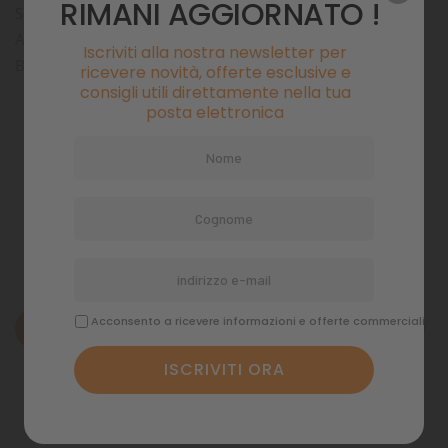
RIMANI AGGIORNATO !
SUPERASSORBENTE CON AZIONE ODOR CONTROL
ANTI PERDITE
Iscriviti alla nostra newsletter per
BUSTA DA 12 PANNOLINI
ricevere novità, offerte esclusive e
consigli utili direttamente nella tua
posta elettronica
Pagamenti sicuri
Politiche di spedizione
Acconsento a ricevere informazioni e offerte commerciali
Descrizione
Dettagli del prodotto
Commenti