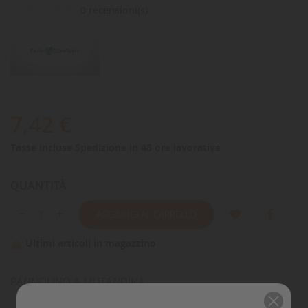
0 recensioni(s)
7,42 €
Tasse incluse
Spedizione in 48 ore lavorative
QUANTITÀ
AGGIUNGI AL CARRELLO
Ultimi articoli in magazzino

PANNOLINO A MUTANDINA