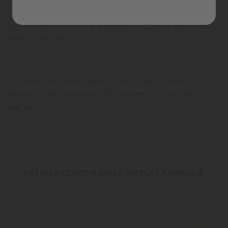
comfort ottimale del vostro animale.
Con il fondo e le barriere antifuga proteggerà il pavimento
della vostra casa.
Composizione: polipropilene, pasta di legno, pasta di carta,
polimero super assorbente, PE prodotto riservato agli
animali.
8 ALTRI PRODOTTI DELLA STESSA CATEGORIA: