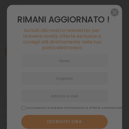
Politiche di spedizione
RIMANI AGGIORNATO !
Iscriviti alla nostra newsletter per
ricevere novità, offerte esclusive e
consigli utili direttamente nella tua
posta elettronica
Descrizione
Dettagli del prodotto
Commenti
Questo tappeto ultra-assorbente multiuso è ideale per
l'educazione del vostro cucciolo!
Acconsento a ricevere informazioni e offerte commerciali
Grazie agli alveoli assorbenti, questo tappeto può trattenere
fino a 600ml di umidità: la superficie resta asciutta per un