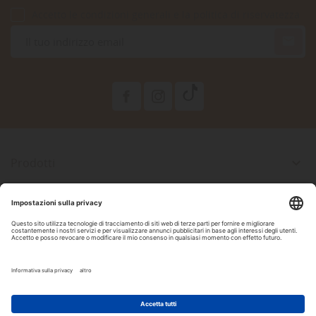
Accetto le condizioni generali e la politica di riservatezza

Prodotti

La Nostra Azienda

Il Tuo Account

Informazioni Negozio

Seguici Su Facebook