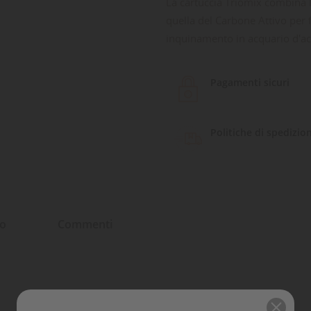
La cartuccia Triomix combina l'
quella del Carbone Attivo per 
inquinamento in acquario d'ac
Pagamenti sicuri
Politiche di spedizio
to
Commenti