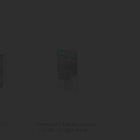
:
NON
DISPONI
Anti
Materiale filtrante cartuccia
Materi
anti Nitrati Algo Out per...
Po4 