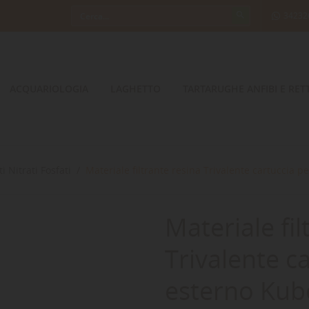
34232
ACQUARIOLOGIA
LAGHETTO
TARTARUGHE ANFIBI E RETT
ti Nitrati Fosfati
Materiale filtrante resina Trivalente cartuccia pe
Materiale fil
Trivalente ca
esterno Kub