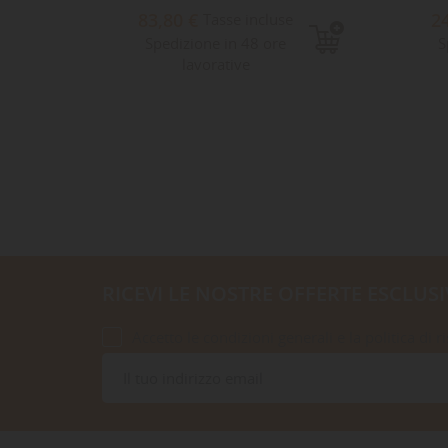
83,80 €
2
e
Tasse incluse
Spedizione in 48 ore
S
lavorative
RICEVI LE NOSTRE OFFERTE ESCLUSI
Accetto le condizioni generali e la politica di r