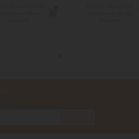
4,00 €
16,60 €
Tasse incluse
Tasse incluse
pedizione in 48 ore
Spedizione in 48 ore
lavorative
lavorative
VE!
iservatezza
SOTTOSCRIVI