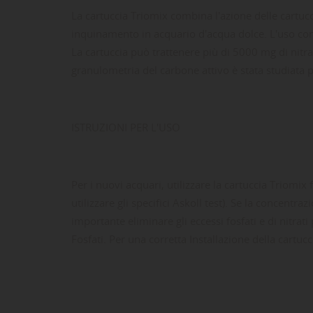
La cartuccia Triomix combina l'azione delle cartucc
inquinamento in acquario d'acqua dolce. L'uso conti
La cartuccia può trattenere più di 5000 mg di nitra
granulometria del carbone attivo è stata studiata 
ISTRUZIONI PER L'USO
LE
CR
AC
Per i nuovi acquari, utilizzare la cartuccia Triomix f
utilizzare gli specifici Askoll test). Se la concentra
Dev
importante eliminare gli eccessi fosfati e di nitrati
NO
des
Fosfati. Per una corretta Installazione della cartuc