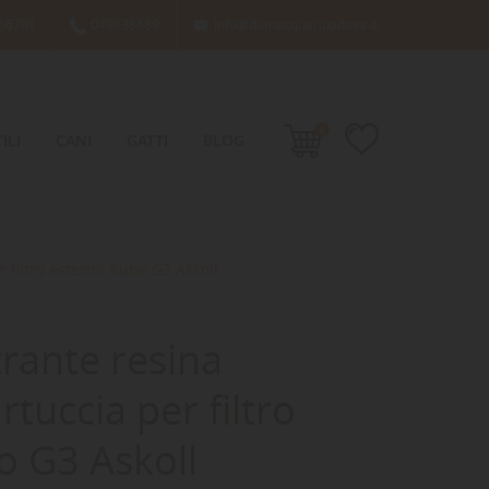
66701
049638689
info@damacquaripadova.it

0
ILI
CANI
GATTI
BLOG
r filtro esterno Kubo G3 Askoll
trante resina
rtuccia per filtro
o G3 Askoll