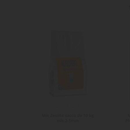
tuccia
Mix Zeolite sacco da 10 kg
M
er...
mis.2-5mm
Ph