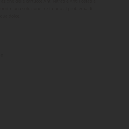
azione delle cartucce Anti Nitrati e Anti Fosfati a
fornire una soluzione tre-in-uno al problema di
qua dolce.
ne