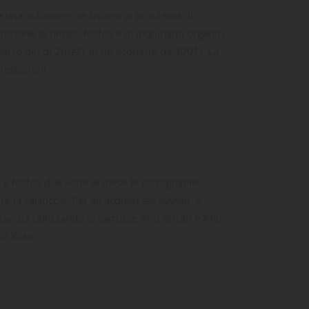
re una soluzione tre-in-uno al problema di
ione di nitrati, fosfati e di inquinanti organici.
fati (o plù di 2mg/1 in un acquario da 3001). La
restazioni.
i e fosfati due volte al mese (è consigliabile
e la cartuccia. Per gli acquari già avviati, è
ta
dei
a, sia utilizzando le cartucce Anti Nitrati e Anti
oll Kubo.