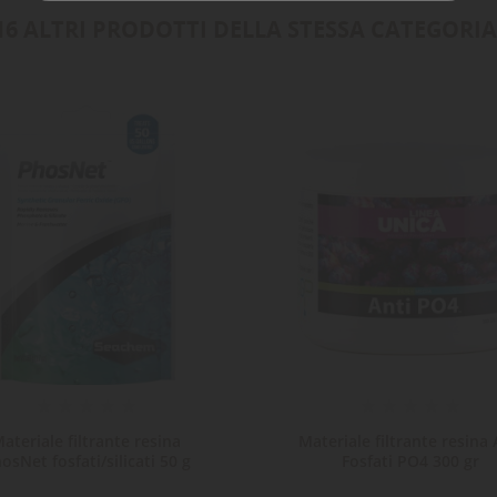
16 ALTRI PRODOTTI DELLA STESSA CATEGORIA
ateriale filtrante resina
Materiale filtrante resina 
osNet fosfati/silicati 50 g
Fosfati PO4 300 gr