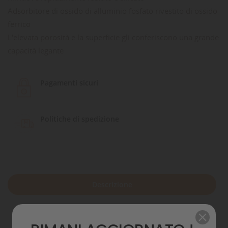
Adsorbitore di ossido di alluminio fosfato rivestito di ossido
ferrico
L'elevata porosità e la superficie gli conferiscono una grande
capacità legante
Pagamenti sicuri
Politiche di spedizione
Descrizione
Dettagli del prodotto