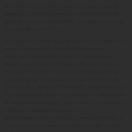
essere utilizzato in un filtro a canestro, in una camera del
materiale, in un filtro a cassetta o in qualsiasi area ad alto
flusso di un filtro di mantenimento.
Si consiglia l' uso di un
sacchetto filtro come
The Bag
.
Utilizzare 60 ml (1/4 di tazza) per ogni 200 l (50 galloni USA)
di acqua salata o 400 l (100 galloni USA) di acqua
dolce.
Lasciare il prodotto in posa per 4 giorni, quindi
testare le concentrazioni di fosfato o silicato con
MultiTest™
Phosphate
o
MultiTest™Silicate
.
Se la concentrazione del
componente che si sta tentando di ridurre non è scesa a
circa 0,02 mg/l, sostituire il PhosBond™, altrimenti lasciare
in posizione finché i livelli non ricominciano a salire.
Finché
le concentrazioni rimangono sotto controllo, il prodotto non
è esaurito.
Il trattamento eccessivo non è
raccomandato.
PhosBond™ non è una resina di scambio e
non rilascia nulla nell'acqua.
Non rilascia fosfato o silicato