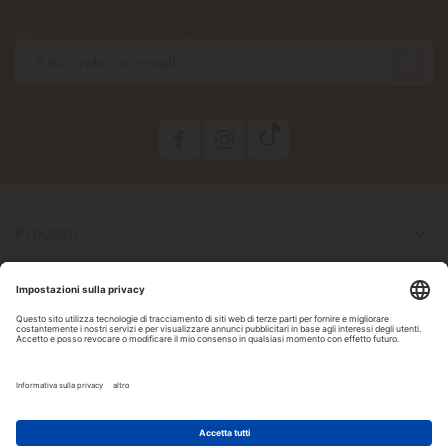
Accetto le condizioni generali e la politica di riservatezza

Prodotti

La Nostra Azienda

Il Tuo Account

Informazioni Negozio

Seguici Su Facebook