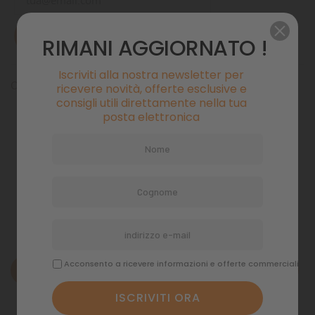
AVVISAMI QUANDO DISPONIBILE
RIMANI AGGIORNATO !
Iscriviti alla nostra newsletter per
ORECCHIE DI CONIGLIO CON PELO
ricevere novità, offerte esclusive e
consigli utili direttamente nella tua
posta elettronica
Pagamenti sicuri
Politiche di spedizione
Acconsento a ricevere informazioni e offerte commerciali
Descrizione
Dettagli del prodotto