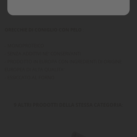
Commenti
ORECCHIE DI CONIGLIO CON PELO
:
- MONOPROTEICO
- SENZA ADDITIVI NE' CONSERVANTI
- PRODOTTO IN EUROPA CON INGREDIENTI DI ORIGINE
EUROPEA DI ALTA QUALITA'
- ESSICCATO AL FORNO
9 ALTRI PRODOTTI DELLA STESSA CATEGORIA: