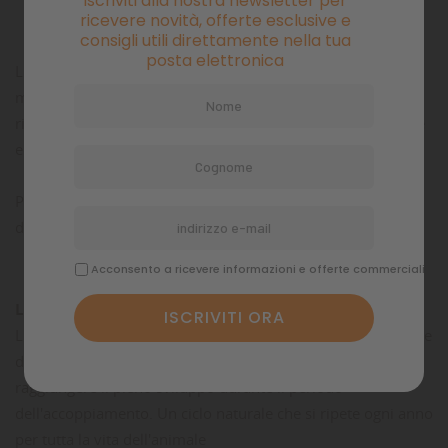
Iscriviti alla nostra newsletter per
Commenti
ricevere novità, offerte esclusive e
consigli utili direttamente nella tua
posta elettronica
Le Corna di Cervo e di Daino vengono raccolte in Europa in
modo controllato e regolamentato, con l'obiettivo di
rispettare il ritmo di crescita delle corna, tutelare l'ambiente
e preservare le foreste.
Provengono esclusivamente dalla muta naturale di cervi e
daini selvatici.
Acconsento a ricevere informazioni e offerte commerciali
LO SAPEVI CHE' :
Le corna di cervo o di daino cadono naturalmente al termine
dell'inverno e ricrescono ogni anno in primavera per
raggiungere il pieno sviluppo durante il periodo
dell'accoppiamento. Un ciclo naturale che si ripete ogni anno
per tutta la vita dell'animale