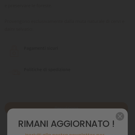
e preservare le foreste.
Provengono esclusivamente dalla muta naturale di cervi e
daini selvatici.
Pagamenti sicuri
Politiche di spedizione
Descrizione
RIMANI AGGIORNATO !
Dettagli del prodotto