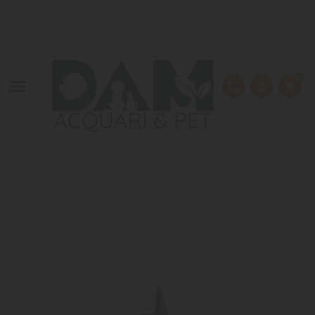
LE MIE LISTE DI DESIDERI
CREA LISTA DEI DESIDERI
ACCEDI
Crea nuova lista
add_circle_outline
Devi avere effettuato l'accesso per salvare dei prodotti
NOME LISTA DEI DESIDERI
nella tua lista dei desideri.
0

phone
person
shopping_cart
Annulla
Accedi
Annulla
Crea lista dei desideri