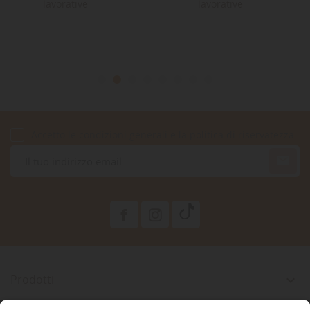
lavorative
lavorative
Accetto le condizioni generali e la politica di riservatezza

Prodotti

La Nostra Azienda