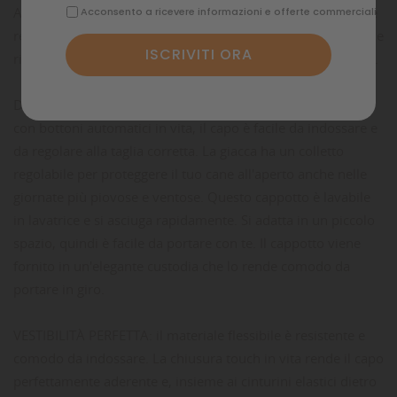
Abbiamo disegnato un cappotto che sia elegante, comodo e
Acconsento a ricevere informazioni e offerte commerciali
realizzato con materiali tecnici. Con questa giacca, il tuo cane
rimarrà asciutto e caldo in qualsiasi condizione atmosferica.
DIVERTITI CON FACILITÀ: Grazie all'elastico e alla chiusura
con bottoni automatici in vita, il capo è facile da indossare e
da regolare alla taglia corretta. La giacca ha un colletto
regolabile per proteggere il tuo cane all'aperto anche nelle
giornate più piovose e ventose. Questo cappotto è lavabile
in lavatrice e si asciuga rapidamente. Si adatta in un piccolo
spazio, quindi è facile da portare con te. Il cappotto viene
fornito in un'elegante custodia che lo rende comodo da
portare in giro.
VESTIBILITÀ PERFETTA: il materiale flessibile è resistente e
comodo da indossare. La chiusura touch in vita rende il capo
perfettamente aderente e, insieme ai cinturini elastici dietro