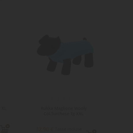
 XL
Rukka Maglione Wooly
Maglia 
Col.Turchese Tg XXL
32,90 €
58,
Tasse incluse