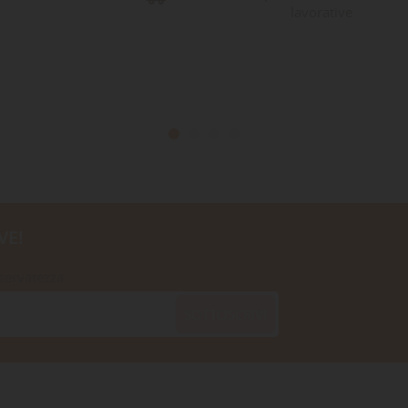
lavorative
VE!
iservatezza
SOTTOSCRIVI