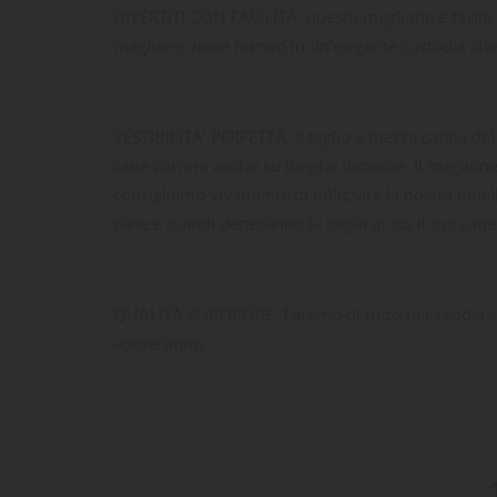
DIVERTITI CON FACILITÀ: questo maglione è facile da i
maglione viene fornito in un'elegante custodia ch
VESTIBILITA' PERFETTA: Il taglio a mezza cappa del 
cane correre anche su lunghe distanze. Il maglione 
consigliamo vivamente di utilizzare la nostra tabel
cane e quindi detteranno la taglia di cui il tuo can
LE
CR
AC
QUALITÀ SUPERIORE: Faremo di tutto per rendere que
Dev
NO
adoreranno.
des