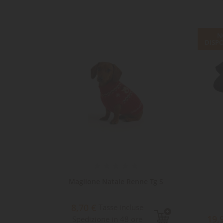
N
DISPO
oly
Maglione Natale Renne Tg S
8,70 €
Tasse incluse
e
19,
Spedizione in 48 ore