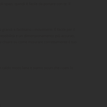
i spazi, quindi è facile da portare con te. Il
grandi e facilitano i movimenti. È facile per il
 vestibilità e un dimensionamento più accurati,
oni chiare su come misurare correttamente il tuo
caldo misto lana e siamo sicuri che i cani lo
ta
dei
: