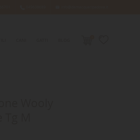
66701
049638689
info@damacquaripadova.it

0
ILI
CANI
GATTI
BLOG
one Wooly
e Tg M