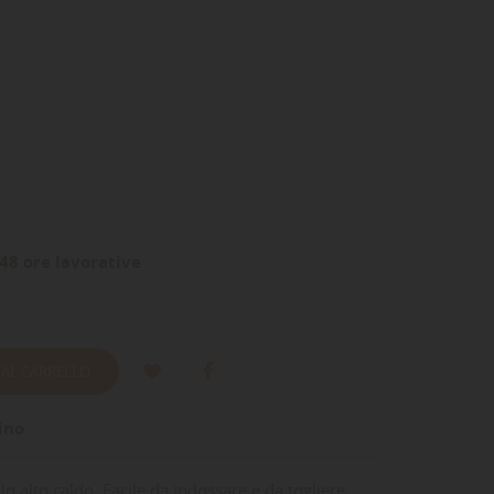
48 ore lavorative
 AL CARRELLO
ino
lo alto caldo. Facile da indossare e da togliere.