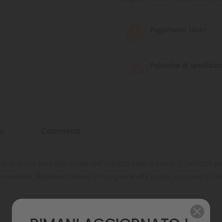
Pagamenti sicuri
Politiche di spedizio
to
Commenti
misto lana alla moda dall'aspetto fatto a mano. È perfetto per i
ermeabile. Abbiamo ideato un maglione alla moda, comodo e cald