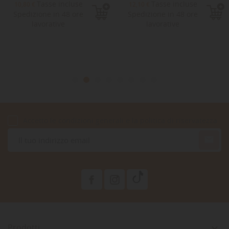
Tasse incluse
Tasse incluse
10,80 €
12,10 €
Spedizione in 48 ore
Spedizione in 48 ore
lavorative
lavorative
Accetto le condizioni generali e la politica di riservatezza

Prodotti