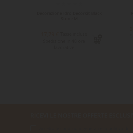
it Gran
Decorazione Idro Decorkit Black
Stone M
6
17,79 €
Tasse incluse
S
Spedizione in 48 ore
lavorative
RICEVI LE NOSTRE OFFERTE ESCLUSI
Accetto le condizioni generali e la politica di r