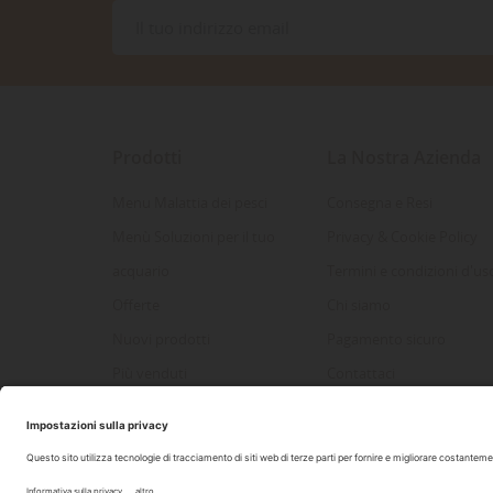
Prodotti
La Nostra Azienda
Menu Malattia dei pesci
Consegna e Resi
Menù Soluzioni per il tuo
Privacy & Cookie Policy
acquario
Termini e condizioni d'us
Offerte
Chi siamo
Nuovi prodotti
Pagamento sicuro
Più venduti
Contattaci
Mappa del sito