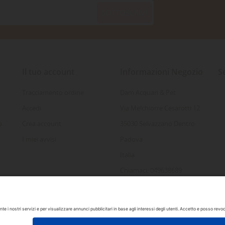
SOTTOSCRIVI
Il tuo account
Informazioni Negozio
S
Tracciamento ordine
Dam Acquari & Pet
Accedi
Via Melchiorre Cesarotti 12
o
Crea account
35030 Selvazzano Dentro
I miei avvisi
Padova
Italia
Chiamaci: 049638689
Inviaci un'e-mail:
info@damacquaripadova.it