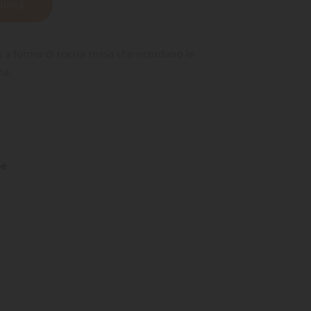
IBILE
le a forma di roccia rossa che ricordano le
na.
ne