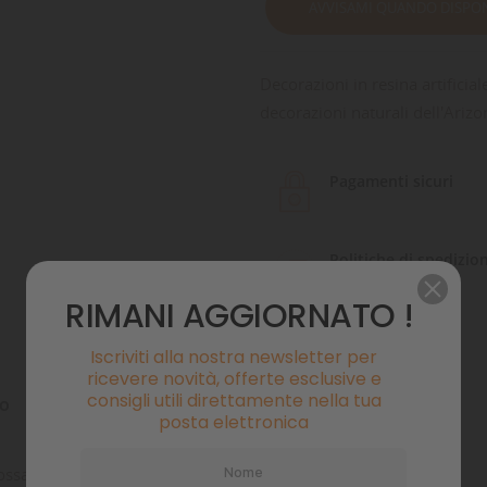
AVVISAMI QUANDO DISPON
Decorazioni in resina artificia
decorazioni naturali dell'Arizo
Pagamenti sicuri
Politiche di spedizio
RIMANI AGGIORNATO !
Iscriviti alla nostra newsletter per
ricevere novità, offerte esclusive e
consigli utili direttamente nella tua
to
Commenti
posta elettronica
rossa che ricordano le decorazioni naturali dell'Arizona.