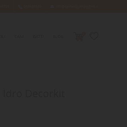
66701
049638689
info@damacquaripadova.it

0
ILI
CANI
GATTI
BLOG
 Idro Decorkit