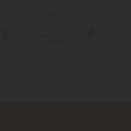
 Gran
Radice Spider Wood 30-40cm
Deco
8,95 €
Tasse incluse
7,8
Spedizione in 48 ore
Sped
lavorative