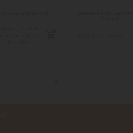
Roccia Sol Levante Small
Decorazione Idro Decorkit
Canyon L
,60 €
Tasse incluse
20,36 €
Tasse incluse
pedizione in 48 ore
lavorative
VE!
iservatezza