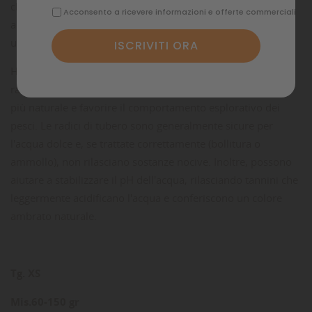
che proviene solitamente da piante acquatiche o semi-
Acconsento a ricevere informazioni e offerte commerciali
acquatiche, utilizzato per decorare e arricchire l'ambiente di
un acquario.
Ha una forma irregolare e spesso intricata, che ricorda le
radici contorte delle piante. È ideale per creare un habitat
più naturale e favorire il comportamento esplorativo dei
pesci. Le radici di tubero sono generalmente sicure per
l'acqua dolce e, se trattate correttamente (bollitura o
ammollo), non rilasciano sostanze nocive. Inoltre, possono
aiutare a stabilizzare il pH dell'acqua, rilasciando tannini che
leggermente acidificano l'acqua e conferiscono un colore
ambrato naturale.
Tg. XS
Mis.60-150 gr