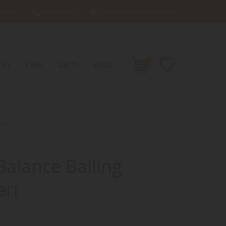
66701
049638689
info@damacquaripadova.it

0
ILI
CANI
GATTI
BLOG
eri
Balance Balling
eri