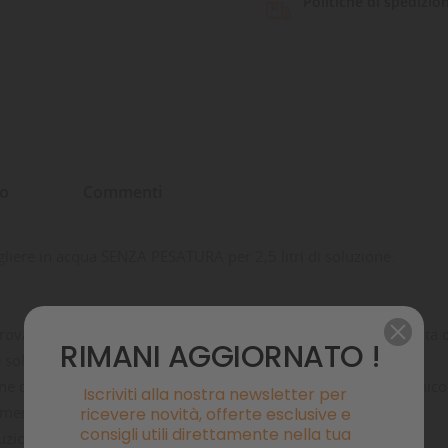
Politiche di spedizio
to
Commenti
gliere in acqua SENZA PESATURA per 2,5 litri di soluzione.
rovare le migliori condizioni che favoriscano una buona crescita di
RIMANI AGGIORNATO !
 solubili A, B e C, sulla base del noto metodo Balling
ne degli ioni sodio e cloruro e e così mantenere l’equilibrio ionico
Iscriviti alla nostra newsletter per
mente utilizzabili e conservabili per lungo tempo
ricevere novità, offerte esclusive e
consigli utili direttamente nella tua
luzioni