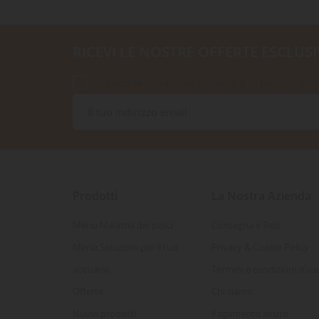
RICEVI LE NOSTRE OFFERTE ESCLUSI
Accetto le condizioni generali e la politica di r
Prodotti
La Nostra Azienda
Menu Malattia dei pesci
Consegna e Resi
Menù Soluzioni per il tuo
Privacy & Cookie Policy
acquario
Termini e condizioni d'us
Offerte
Chi siamo
Nuovi prodotti
Pagamento sicuro