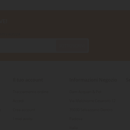
VE!
iservatezza
SOTTOSCRIVI
Il tuo account
Informazioni Negozio
S
Tracciamento ordine
Dam Acquari & Pet
Accedi
Via Melchiorre Cesarotti 12
o
Crea account
35030 Selvazzano Dentro
I miei avvisi
Padova
Italia