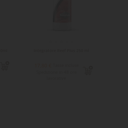
30ml
Integratore Reef Plus 250 ml
Integ
17,80 €
13,
Tasse incluse
Spedizione in 48 ore
Sped
lavorative