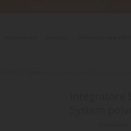
34232
ACQUARIOLOGIA
LAGHETTO
TARTARUGHE ANFIBI E RETT
qua Marina
Integratori
Integratore Balance Balling System polv
Integratore 
System polv
0 recensioni(s)