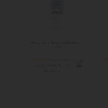
e 250ml
Integratore Unica Iodide liquid
I
250 ml
e
10,80 €
1
Tasse incluse
Spedizione in 48 ore
S
lavorative