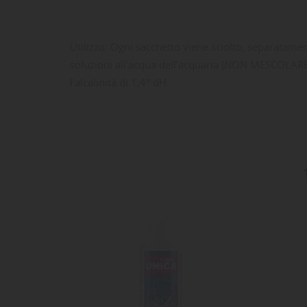
Utilizzo: Ogni sacchetto viene sciolto, separatamen
soluzioni all’acqua dell’acquaria (NON MESCOLARE)
l’alcalinità di 1,4° dH.
LE
CR
AC
Dev
NO
des