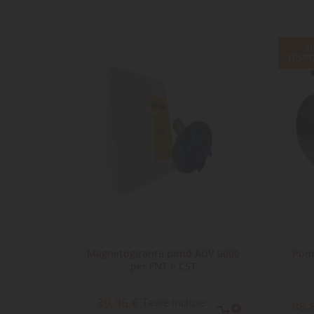
N
DISPO
 Newa
Magnetogirante pond ADV 6000
Pom
ltro
per FNT e CST
39,96 €
Tasse incluse
86,