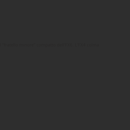
 il "fratello minore" compatto dell'FX6. L'FX4 colma
ta
dei