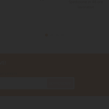
Spedizione in 48 ore
lavorative
VE!
iservatezza
SOTTOSCRIVI