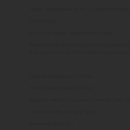
Design compatto alto 42 cm - si adatta facilmente 
Fatto in Italia
Per l'uso in acquari d'acqua dolce e salata
Basandosi sulla potente piattaforma di prestazioni e
il divario tra il Fluval 406 e il filtro esterno FX6 e
LE
CR
AC
Capacità dell'acquario: 1000 litri
Dev
Potenza della pompa: 2650L/H
NO
des
Superficie del filtro meccanico (schiuma): 1400 cm
Volume del filtro biologico: 3,9 litri
Volume del filtro: 14 l