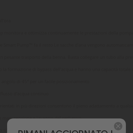
ll'ora
p monitora e ottimizza continuamente le prestazioni della pomp
 e Smart Pump™ fa il resto Le sacche d'aria vengono automaticame
n pesante trasporto della benna. Basta collegare un tubo alla pr
ono la formazione di bypass dell'acqua e hanno una capacità totale d
angolo di 45° per un facile posizionamento
n flusso d'acqua continuo
orientati in più direzioni consentono il pieno adattamento a qualsi
ile manutenzione e lavaggio del serbatoio
 silenzioso