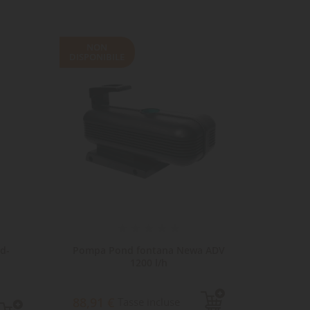
NON
DISPONIBILE
d-
Pompa Pond fontana Newa ADV
Magnet
1200 l/h
43,
88,91 €
Tasse incluse