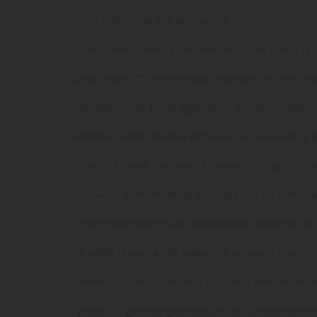
Filtro esterno ad alte prestazioni
Il filtro multistadio fa circolare 2650 litri di acqua a
Smart Pump™: la tecnologia avanzata dei microchi
Autoadescante: basta aggiungere acqua, collegare
Semplici cambi d'acqua eliminano la necessità di u
I cestelli filtranti rimovibili e impilabili impedisc
Le valvole sono montate e ruotate con un comodo 
Il filtro estensibile e anti-intasamento consente u
Gli ugelli di uscita dell'acqua che possono essere 
Valvola di scarico con tubo di scarico per una fac
I piedini in gomma garantiscono un funzionamento