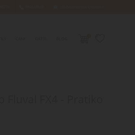
66701
049638689
info@damacquaripadova.it

0
ILI
CANI
GATTI
BLOG
o Fluval FX4 - Pratiko