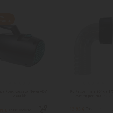
ON
NIBILE
pa Pond cascata Newa ADV
Portagomma a 90° da 1"(
2300 l/h
25mm) per PRX 20-30
13,83 €
Tasse incluse
81 €
Tasse incluse