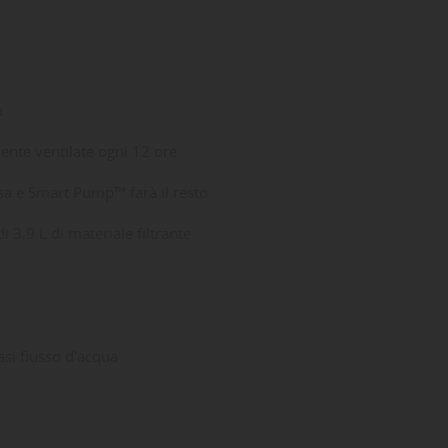
a
nte ventilate ogni 12 ore
esa e Smart Pump™ farà il resto
i 3,9 L di materiale filtrante
asi flusso d'acqua