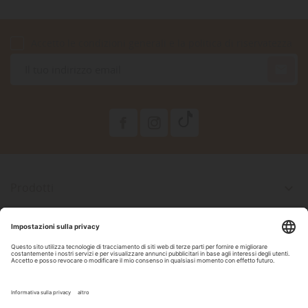
Accetto le condizioni generali e la politica di riservatezza

Prodotti

La Nostra Azienda

Il Tuo Account

Informazioni Negozio

Seguici Su Facebook