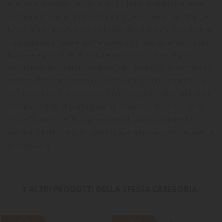
avanzate soluzioni tecniche ed i migliori materiali, questa
pompa è in grado di funzionare ininterrottamente durante
tutto l’anno, asportando particelle fino a 8 mm. Può essere
utilizzata sia in totale immersione sia in uso esterno. Griglia
frontale asportabile. Il motore è provvisto di un dispositivo
elettronico (protettore termico) che protegge la pompa da
surriscaldamento anomalo. Uscita dell’acqua orientabile di
90° (superiore e laterale) per una maggiore versatilità della
pompa. Dotata di portagomma scalare da 1” – 1 1⁄4” (Ø 25
mm – 32 mm) per la connessione di tubi in uscita ed in
entrata. Facile manutenzione grazie all’accessorio cacciavite
in dotazione.
7 ALTRI PRODOTTI DELLA STESSA CATEGORIA:
NON
NON