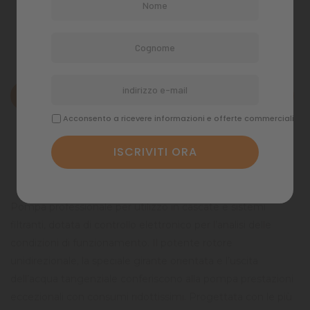
Politiche di spedizione
Descrizione
Acconsento a ricevere informazioni e offerte commerciali
Dettagli del prodotto
Commenti
Pompa professionale per utilizzo in cascate e sistemi
filtranti, dotata di controllo elettronico per l’analisi delle
condizioni di funzionamento. Il potente rotore
unidirezionale, la speciale girante orientata e l’uscita
dell’acqua tangenziale conferiscono alla pompa prestazioni
eccezionali con consumi ridottissimi. Progettata con le più