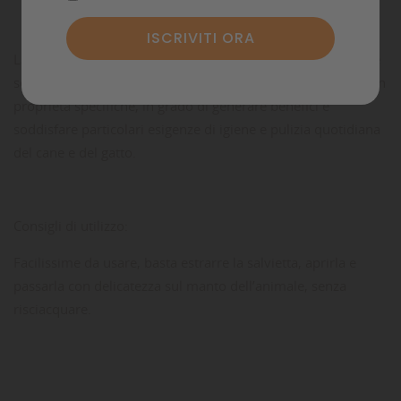
Commenti
La nuova gamma di salviette Inodorina Funzionale contiene
sostanze naturali, derivate da piante officinali biologiche con
proprietà specifiche, in grado di generare benefici e
soddisfare particolari esigenze di igiene e pulizia quotidiana
del cane e del gatto.
Consigli di utilizzo:
Facilissime da usare, basta estrarre la salvietta, aprirla e
passarla con delicatezza sul manto dell’animale, senza
risciacquare.