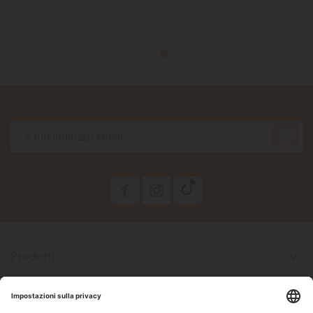
Accetto le condizioni generali e la politica di riservatezza

Prodotti

La Nostra Azienda