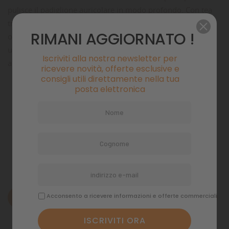
pulisce il padiglione auricolare in modo profondo. Con tea
tree oil, noto per il suo effetto antibatterico naturale, e con
RIMANI AGGIORNATO !
olio di mandorle, noto per le sue proprietà lenitive. Un
utilizzo regolare del prodotto protegge dallo sporco o da
Iscriviti alla nostra newsletter per
altre agenti irritanti ed aggressivi.
ricevere novità, offerte esclusive e
consigli utili direttamente nella tua
posta elettronica
Pagamenti sicuri
Politiche di spedizione
Acconsento a ricevere informazioni e offerte commerciali
Descrizione
Dettagli del prodotto