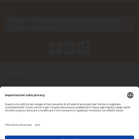
Accetto le condizioni generali e la politica di riservatezza

Prodotti

La Nostra Azienda

Il Tuo Account

Informazioni Negozio

Seguici Su Facebook