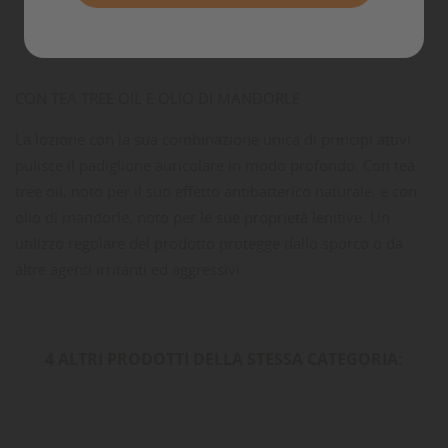
Commenti
CON TEA TREE OIL E OLIO DI MANDORLE
La lozione con la sua combinazione unica di principi attivi
pulisce il padiglione auricolare in modo profondo. Con tea
tree oil, noto per il suo effetto antibatterico naturale, e con
olio di mandorle, noto per le sue proprietà lenitive. Un
utilizzo regolare del prodotto protegge dallo sporco o da
altre agenti irritanti ed aggressivi.
4 ALTRI PRODOTTI DELLA STESSA CATEGORIA: