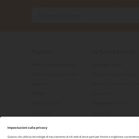
Accetto le condizioni generali e la politica di r
Prodotti
La Nostra Azienda
Menu Malattia dei pesci
Consegna e Resi
Menù Soluzioni per il tuo
Privacy & Cookie Policy
acquario
Termini e condizioni d'us
Offerte
Chi siamo
Nuovi prodotti
Pagamento sicuro
Più venduti
Contattaci
Mappa del sito