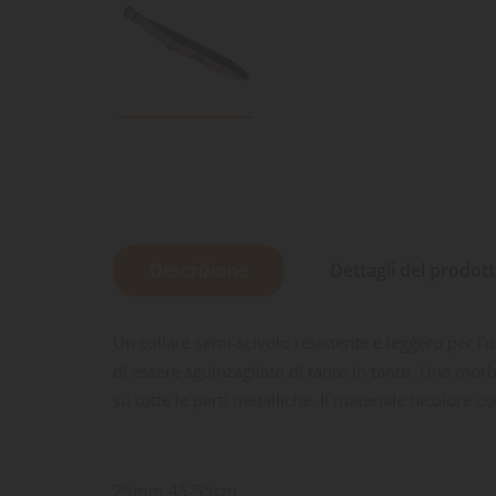
Descrizione
Dettagli del prodot
Un collare semi-scivolo resistente e leggero per l'
di essere sguinzagliato di tanto in tanto. Una morbi
su tutte le parti metalliche. Il materiale bicolore con
25mm 45-55cm