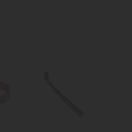
:
ta
dei