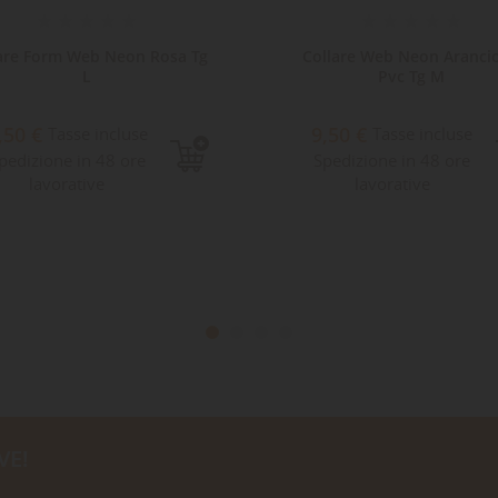
are Form Web Neon Rosa Tg
Collare Web Neon Aranci
L
Pvc Tg M
,50 €
9,50 €
Tasse incluse
Tasse incluse
pedizione in 48 ore
Spedizione in 48 ore
lavorative
lavorative
VE!