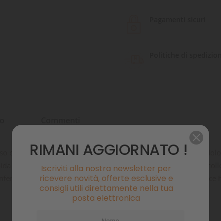
Pagamenti sicuri
Politiche di spedizio
to
Commenti
RIMANI AGGIORNATO !
uso quotidiano. Il collare è facile e veloce da indossare rendendo
da fodera imbottita in neoprene si sente a suo agio contro il collo
Iscriviti alla nostra newsletter per
ricevere novità, offerte esclusive e
ferisce al colletto un aspetto trendy. Il collo lavabile in lavatrice h
consigli utili direttamente nella tua
posta elettronica