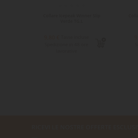
iever
Collare Icepeak Winner Slip
Coll
pone...
Verde TG.L
9,80 €
9
e
Tasse incluse
Spedizione in 48 ore
S
lavorative
RICEVI LE NOSTRE OFFERTE ESCLUSI