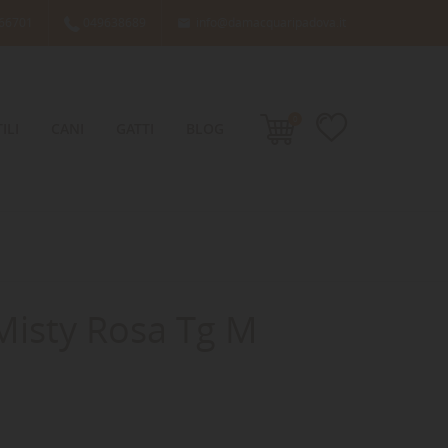
66701
049638689
info@damacquaripadova.it

0
ILI
CANI
GATTI
BLOG
 Misty Rosa Tg M