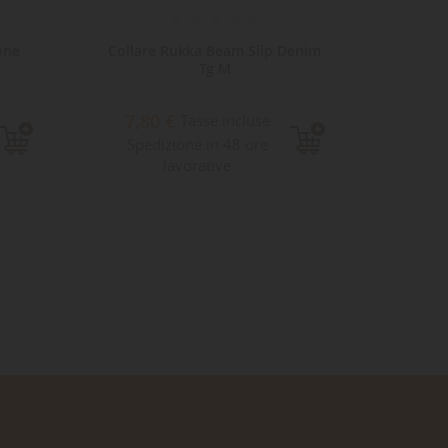
one
Collare Rukka Beam Slip Denim
Collar
Tg M
7,80 €
9,9
Tasse incluse
Spedizione in 48 ore
Sped
lavorative