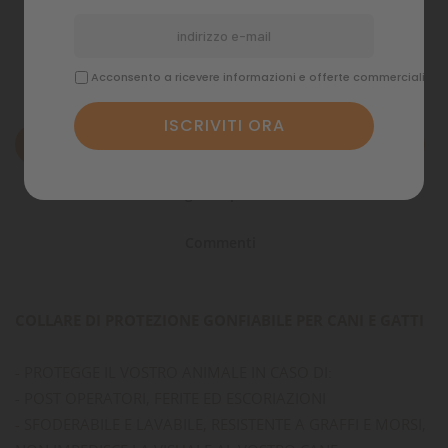
Politiche di spedizione
Acconsento a ricevere informazioni e offerte commerciali
Descrizione
Dettagli del prodotto
Commenti
COLLARE DI PROTEZIONE GONFIABILE PER CANI E GATTI
- PROTEGGE IL VOSTRO ANIMALE IN CASO DI:
- POST OPERATORI, FERITE ED ESCORIAZIONI
- SFODERABILE E LAVABILE, RESISTENTE A GRAFFI E MORSI,