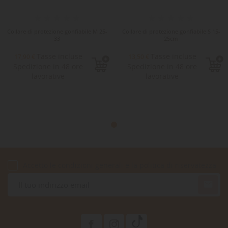
Collare di protezione gonfiabile M 25-
Collare di protezione gonfiabile S 15-
33
25cm
Tasse incluse
Tasse incluse
17,90 €
13,50 €
Spedizione in 48 ore
Spedizione in 48 ore
lavorative
lavorative
Accetto le condizioni generali e la politica di riservatezza