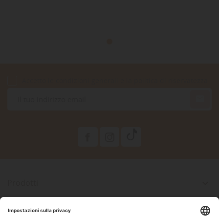
Accetto le condizioni generali e la politica di riservatezza

Prodotti

La Nostra Azienda