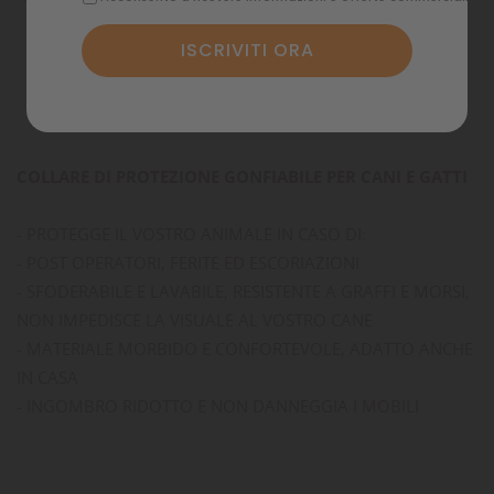
Dettagli del prodotto
Commenti
COLLARE DI PROTEZIONE GONFIABILE PER CANI E GATTI
- PROTEGGE IL VOSTRO ANIMALE IN CASO DI:
- POST OPERATORI, FERITE ED ESCORIAZIONI
- SFODERABILE E LAVABILE, RESISTENTE A GRAFFI E MORSI,
NON IMPEDISCE LA VISUALE AL VOSTRO CANE
- MATERIALE MORBIDO E CONFORTEVOLE, ADATTO ANCHE
IN CASA
- INGOMBRO RIDOTTO E NON DANNEGGIA I MOBILI