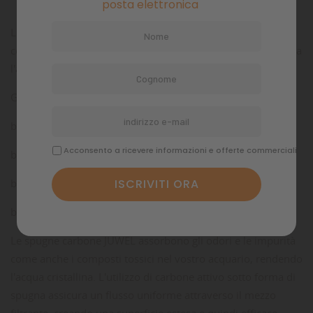
posta elettronica
Le spugne carbone JUWEL assorbono gli odori e le impurità
come anche i composti tossici, lasciando limpida e cristallina
l'acqua del vostro acquario.
Grandezze disponibili:
bioCarb S
Acconsento a ricevere informazioni e offerte commerciali
bioCarb M
bioCarb L
bioCarb XL
Le spugne carbone JUWEL assorbono gli odori e le impurità
come anche i composti tossici nel vostro acquario, rendendo
l'acqua cristallina. L'utilizzo di carbone attivo sotto forma di
spugna assicura un flusso uniforme attraverso il mezzo
filtrante, creando una superficie estesa e quindi efficace.