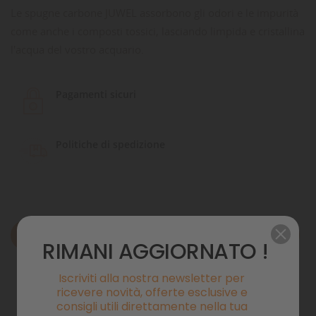
Le spugne carbone JUWEL assorbono gli odori e le impurità
come anche i composti tossici, lasciando limpida e cristallina
l'acqua del vostro acquario.
Pagamenti sicuri
Politiche di spedizione
Descrizione
RIMANI AGGIORNATO !
Dettagli del prodotto
Iscriviti alla nostra newsletter per
ricevere novità, offerte esclusive e
Commenti
consigli utili direttamente nella tua