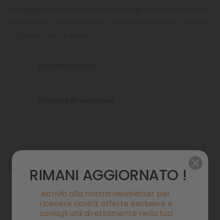
Le spugne carbone JUWEL assorbono gli odori e le impurità
come anche i composti tossici, lasciando limpida e cristallina
l'acqua del vostro acquario.
Pagamenti sicuri
Politiche di spedizione
Descrizione
RIMANI AGGIORNATO !
Dettagli del prodotto
Iscriviti alla nostra newsletter per
ricevere novità, offerte esclusive e
Commenti
consigli utili direttamente nella tua