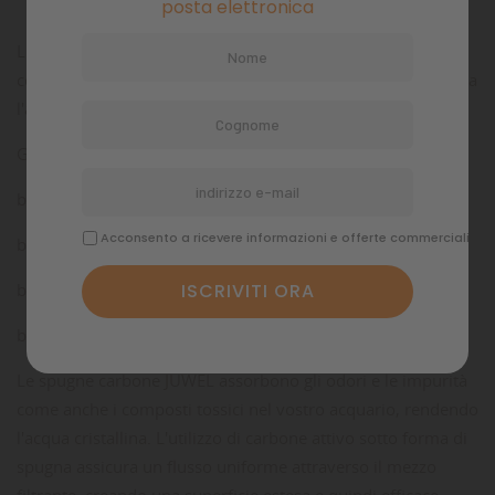
posta elettronica
Le spugne carbone JUWEL assorbono gli odori e le impurità
come anche i composti tossici, lasciando limpida e cristallina
l'acqua del vostro acquario.
Grandezze disponibili:
bioCarb S
Acconsento a ricevere informazioni e offerte commerciali
bioCarb M
bioCarb L
bioCarb XL
Le spugne carbone JUWEL assorbono gli odori e le impurità
come anche i composti tossici nel vostro acquario, rendendo
l'acqua cristallina. L'utilizzo di carbone attivo sotto forma di
spugna assicura un flusso uniforme attraverso il mezzo
filtrante, creando una superficie estesa e quindi efficace.