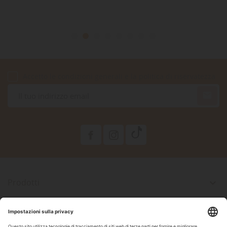
Accetto le condizioni generali e la politica di riservatezza

Prodotti

La Nostra Azienda

Il Tuo Account