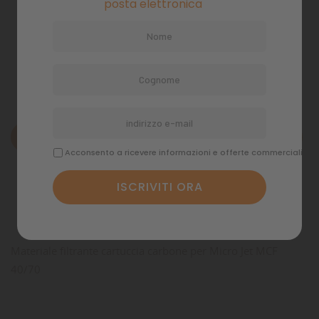
posta elettronica
Politiche di spedizione
Descrizione
Acconsento a ricevere informazioni e offerte commerciali
Dettagli del prodotto
Commenti
Materiale filtrante cartuccia carbone per Micro Jet MCF
40/70