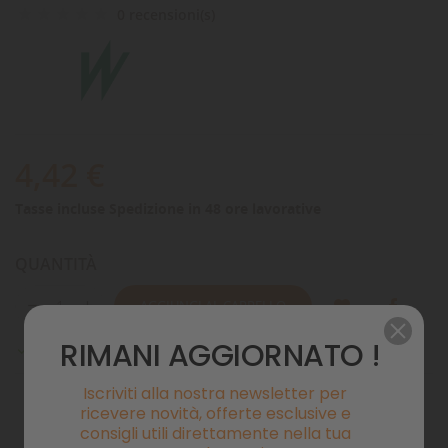
0 recensioni(s)
4,42 €
Tasse incluse
Spedizione in 48 ore lavorative
QUANTITÀ
AGGIUNGI AL CARRELLO
RIMANI AGGIORNATO !
Disponibile

Iscriviti alla nostra newsletter per
ricevere novità, offerte esclusive e
consigli utili direttamente nella tua
Pagamenti sicuri