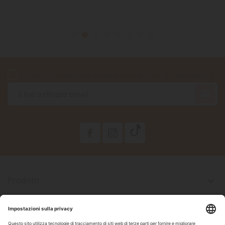
Accetto le condizioni generali e la politica di riservatezza

Prodotti

La Nostra Azienda

Il Tuo Account