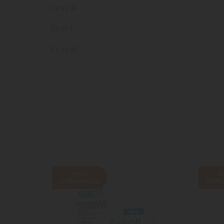
Cirax M
Cirax L
Cirax XL
LE
CR
AC
Dev
NO
des
NON
N
DISPONIBILE
DISPO