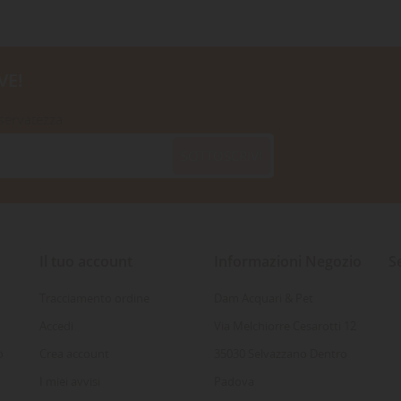
VE!
iservatezza
SOTTOSCRIVI
Il tuo account
Informazioni Negozio
S
Tracciamento ordine
Dam Acquari & Pet
Accedi
Via Melchiorre Cesarotti 12
o
Crea account
35030 Selvazzano Dentro
I miei avvisi
Padova