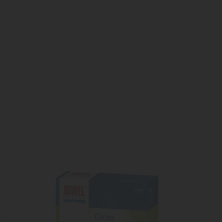
ta
dei
: