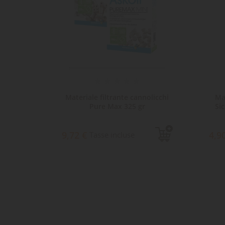
olicchi
Materiale filtrante AkuaPure
Mat
Sicce granuli di argilla 300 gr
4,90 €
8,4
Tasse incluse