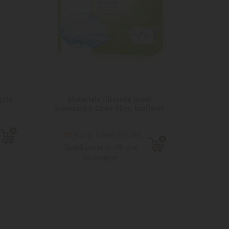
l
Materiale filtrante cannolicchi
Materi
flow6
Siporax mini 35gr
2,90 €
6,3
Tasse incluse
Spedizione in 48 ore
Sped
lavorative