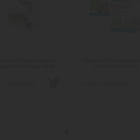
eriale filtrante cannolicchi
Materiale filtrante Juwe
Pure Max mini 100 g
Standard L Cirax filtro bio
10,54 €
Tasse incluse
4 €
Tasse incluse
Spedizione in 48 ore
lavorative