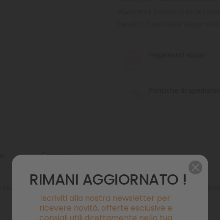
altamente porosa crea le condiz
benefici.Grandezze disponibili
Pagamenti sicuri
Politiche di spedizio
to
Commenti
RIMANI AGGIORNATO !
a sua superficie ampia e altamente porosa crea le condizioni ideali 
Iscriviti alla nostra newsletter per
ricevere novità, offerte esclusive e
consigli utili direttamente nella tua