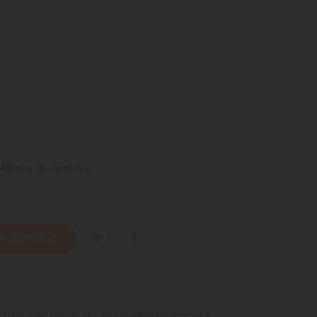
48 ore lavorative
 AL CARRELLO
ogico, che grazie alla sua superficie ampia e