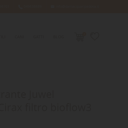
66701
049638689
info@damacquaripadova.it

0
ILI
CANI
GATTI
BLOG
trante Juwel
rax filtro bioflow3