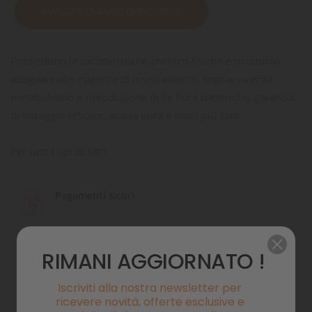
AVVISAMI QUANDO DISPONIBILE
Possiedono le caratteristiche chimico-fisiche e strutturali
adeguate alle esigenze di insediamento, sopravvivenza,
metabolismo e riproduzione delle flore batteriche, garanzia
di filtraggio efficace, acqua pura e pesci più sani
Per tutti i tipi di filtri
Pagamenti sicuri
Politiche di spedizione
RIMANI AGGIORNATO !
Iscriviti alla nostra newsletter per
ricevere novità, offerte esclusive e