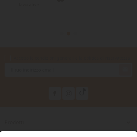
lavorative
Accetto le condizioni generali e la politica di riservatezza

Prodotti

La Nostra Azienda